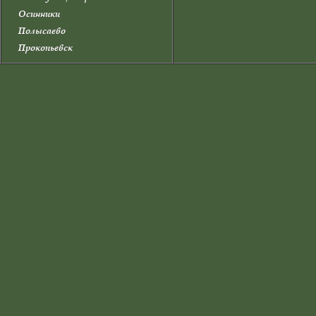
Осинники
Полысаево
Прокопьевск
Прокопьевский район
Промышленновский район
Салаир
Тайга
Таштагол
Таштагольский район
Тисульский район
Топки
Топкинский район
Тяжинский район
Чебулинский район
Юрга
Юргинский район
Яйский район
Яшкинский район