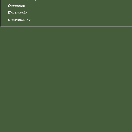
Осинники
Полысаево
Прокопьевск
Прокопьевский район
Промышленновский район
Салаир
Тайга
Таштагол
Таштагольский район
Тисульский район
Топки
Топкинский район
Тяжинский район
Чебулинский район
Юрга
Юргинский район
Яйский район
Яшкинский район