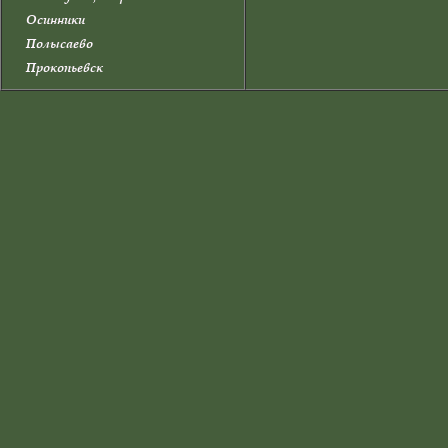
Осинники
Полысаево
Прокопьевск
Прокопьевский район
Промышленновский район
Салаир
Тайга
Таштагол
Таштагольский район
Тисульский район
Топки
Топкинский район
Тяжинский район
Чебулинский район
Юрга
Юргинский район
Яйский район
Яшкинский район