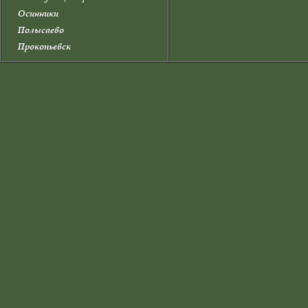
Осинники
Полысаево
Прокопьевск
Прокопьевский район
Промышленновский район
Салаир
Тайга
Таштагол
Таштагольский район
Тисульский район
Топки
Топкинский район
Тяжинский район
Чебулинский район
Юрга
Юргинский район
Яйский район
Яшкинский район