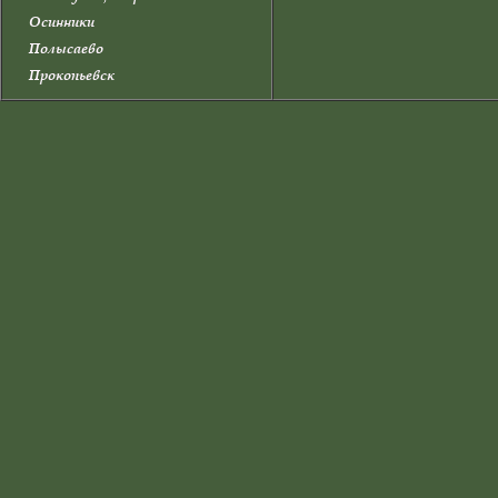
Осинники
Полысаево
Прокопьевск
Прокопьевский район
Промышленновский район
Салаир
Тайга
Таштагол
Таштагольский район
Тисульский район
Топки
Топкинский район
Тяжинский район
Чебулинский район
Юрга
Юргинский район
Яйский район
Яшкинский район