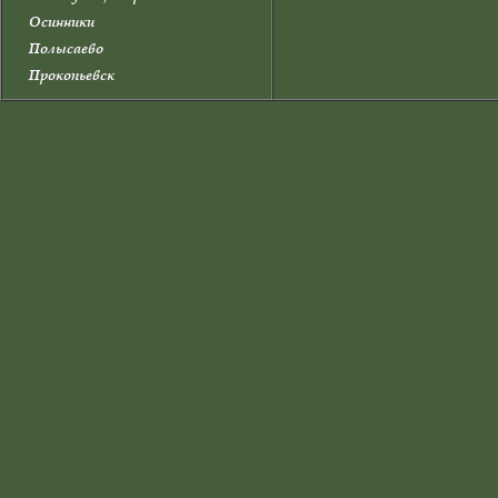
Осинники
Полысаево
Прокопьевск
Прокопьевский район
Промышленновский район
Салаир
Тайга
Таштагол
Таштагольский район
Тисульский район
Топки
Топкинский район
Тяжинский район
Чебулинский район
Юрга
Юргинский район
Яйский район
Яшкинский район