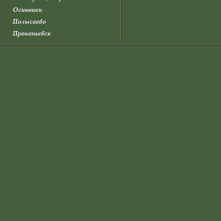
Осинники
Полысаево
Прокопьевск
Прокопьевский район
Промышленновский район
Салаир
Тайга
Таштагол
Таштагольский район
Тисульский район
Топки
Топкинский район
Тяжинский район
Чебулинский район
Юрга
Юргинский район
Яйский район
Яшкинский район