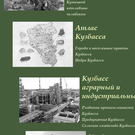
Кузнецкой
котловины
человеком
Атлас
Кузбасса
Города и населенные пункты
Кузбасса
Недра Кузбасса
Кузбасс
аграрный и
индустриальн
Развитие промышленности
Кузбасса
Предприятия Кузбасса
Сельское хозяйство Кузбасс