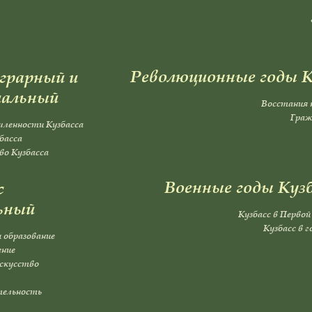
Революционные годы К
аграрный и
иальный
Восстания 
Граж
ленности Кузбасса
басса
во Кузбасса
Военные годы Куз
с
ьный
Кузбасс в Первой
Кузбасс в 
 образование
ение
искусство
тельность