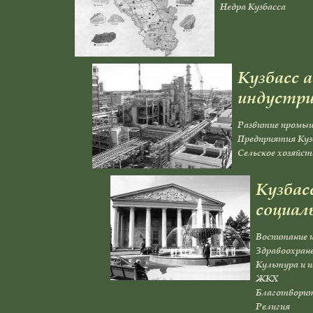
Недра Кузбасса
Кузбасс 
индустр
Развитие промыш
Предприятия Куз
Сельское хозяйст
Кузбас
социал
Воспитание и
Здравоохран
Культура и 
ЖКХ
Благотвори
Религия