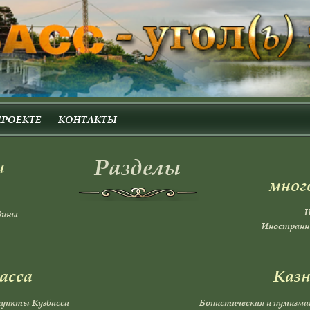
ПРОЕКТЕ
КОНТАКТЫ
Разделы
и
мног
Н
вины
Иностранны
асса
Казн
пункты Кузбасса
Бонистическая и нумизма