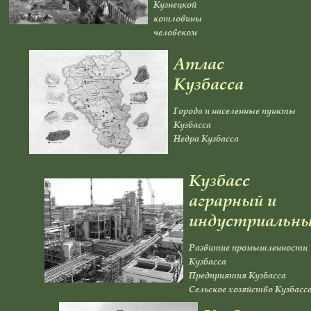
Кузнецкой
котловины
человеком
Атлас
Кузбасса
Города и населенные пункты
Кузбасса
Недра Кузбасса
Кузбасс
аграрный и
индустриальн
Развитие промышленности
Кузбасса
Предприятия Кузбасса
Сельское хозяйство Кузбасс