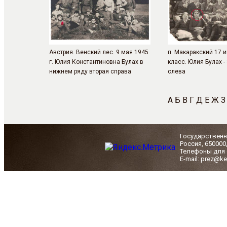
Австрия. Венский лес. 9 мая 1945
п. Макаракский 17 и
г. Юлия Константиновна Булах в
класс. Юлия Булах -
нижнем ряду вторая справа
слева
А
Б
В
Г
Д
Е
Ж
З
Государственн
Россия, 650000
Телефоны для с
E-mail: prez@ke