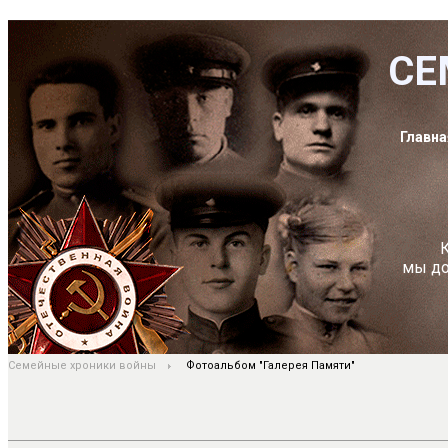
СЕ
Главна
К
мы до
Семейные хроники войны
Фотоальбом "Галерея Памяти"