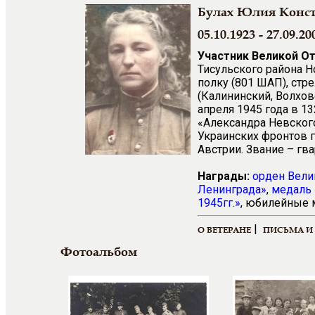
Булах Юлия Конс
05.10.1923 - 27.09.20
Участник Великой О
Тисульского района 
полку (801 ШАП), стр
(Калининский, Волхов
апреля 1945 года в 
«Александра Невского
Украинских фронтов г
Австрии. Звание – гв
Награды:
орден
Вели
Ленинграда»
,
медаль 
1945гг.»
, юбилейные 
|
О ВЕТЕРАНЕ
ПИСЬМА И
Фотоальбом