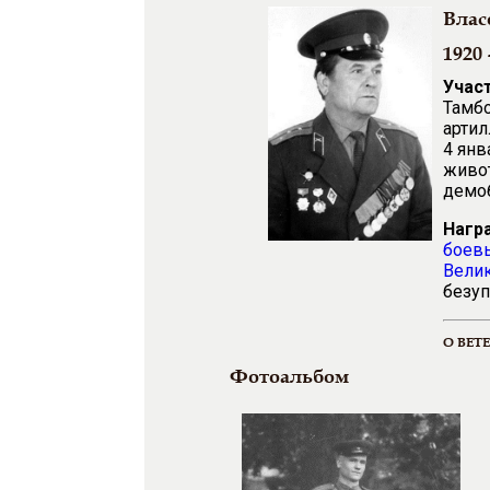
Влас
1920 
Учас
Тамбо
артил
4 янв
живот
демоб
Нагр
боевы
Велик
безуп
О ВЕТ
Фотоальбом