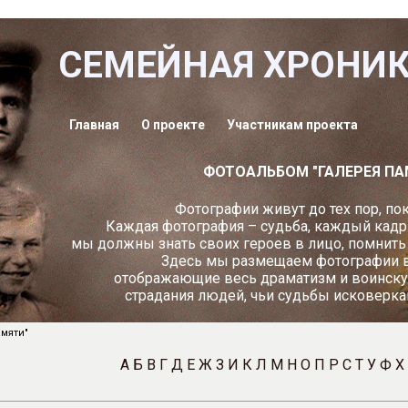
СЕМЕЙНАЯ ХРОНИ
Главная
О проекте
Участникам проекта
ФОТОАЛЬБОМ "ГАЛЕРЕЯ ПА
Фотографии живут до тех пор, пок
Каждая фотография – судьба, каждый кадр
мы должны знать своих героев в лицо, помнить и
Здесь мы размещаем фотографии в
отображающие весь драматизм и воинску
страдания людей, чьи судьбы исковерка
мяти"
А
Б
В
Г
Д
Е
Ж
З
И
К
Л
М
Н
О
П
Р
С
Т
У
Ф
Х