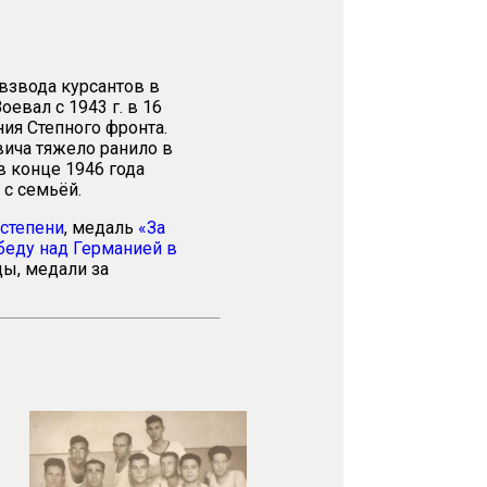
 взвода курсантов в
вал с 1943 г. в 16
ия Степного фронта.
вича тяжело ранило в
в конце 1946 года
 с семьёй.
 степени
, медаль
«
За
беду над Германией в
ды, медали за