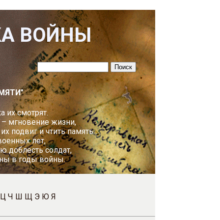
КА ВОЙНЫ
МЯТИ"
а их смотрят.
 – мгновение жизни,
х подвиг и чтить память.
оенных лет,
ю доблесть солдат,
ны в годы войны.
Ц
Ч
Ш
Щ
Э
Ю
Я