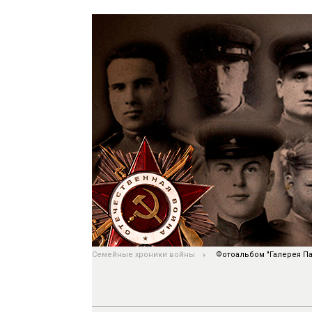
Семейные хроники войны
Фотоальбом "Галерея Па