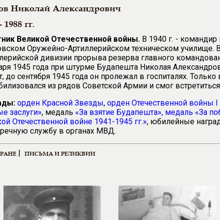
ов Николай Александрович
- 1988 гг.
тник Великой Отечественной войны.
В 1940 г. - командир
вском Оружейно-Артиллерийском техническом училище. Вое
лерийской дивизии прорыва резерва главного командован
аря 1945 года при штурме Будапешта Николая Александро
, до сентября 1945 года он пролежал в госпиталях. Только 
илизовался из рядов Советской Армии и смог встретиться
ады:
орден Красной Звезды
,
орден Отечественной войны I
е заслуги
»
, медаль
«
За взятие Будапешта
»
,
медаль «
За по
ой Отечественной войне 1941-1945 гг.
»
, юбилейные награ
речную службу в органах МВД.
|
ЕРАНЕ
ПИСЬМА И РЕЛИКВИИ