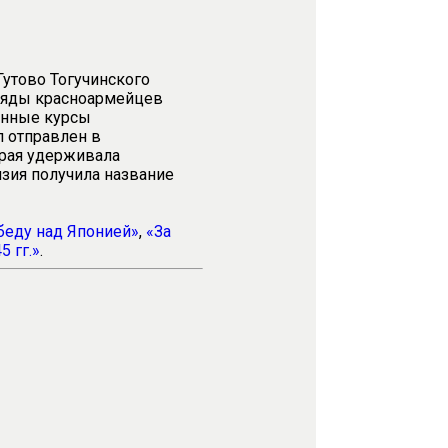
Гутово Тогучинского
 ряды красноармейцев
енные курсы
л отправлен в
орая удерживала
изия получила название
беду над Японией»
,
«За
 гг.»
.