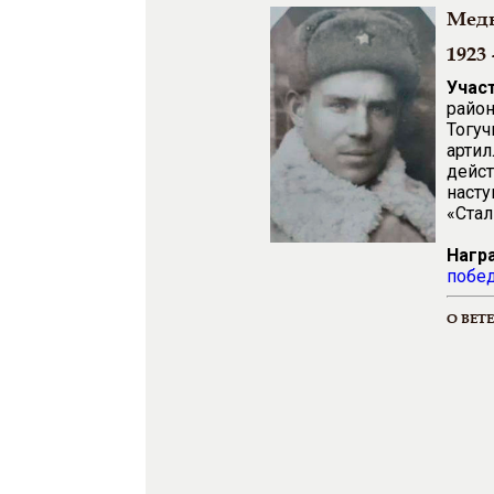
Медв
1923 
Учас
район
Тогуч
артил
дейст
насту
«Стал
Нагр
побед
О ВЕТ