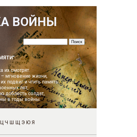
КА ВОЙНЫ
МЯТИ"
а их смотрят.
 – мгновение жизни,
х подвиг и чтить память.
оенных лет,
ю доблесть солдат,
ны в годы войны.
Ц
Ч
Ш
Щ
Э
Ю
Я