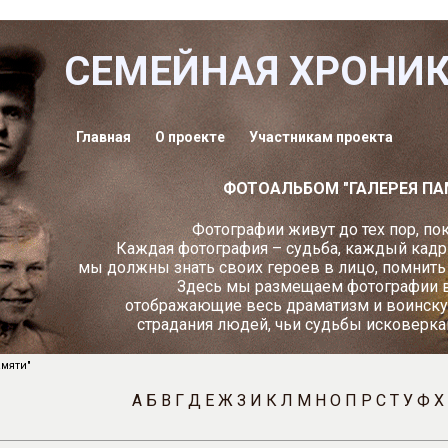
СЕМЕЙНАЯ ХРОНИ
Главная
О проекте
Участникам проекта
ФОТОАЛЬБОМ "ГАЛЕРЕЯ ПА
Фотографии живут до тех пор, пок
Каждая фотография – судьба, каждый кадр
мы должны знать своих героев в лицо, помнить и
Здесь мы размещаем фотографии в
отображающие весь драматизм и воинску
страдания людей, чьи судьбы исковерка
мяти"
А
Б
В
Г
Д
Е
Ж
З
И
К
Л
М
Н
О
П
Р
С
Т
У
Ф
Х