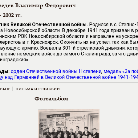
едев Владимир Фёдорович
- 2002 гг.
тник Великой Отечественной войны.
Родился в с. Степно-
а Новосибирской области. В декабре 1941 года призван в
инским РВК Новосибирской области и направлен на ускор
леристов в г. Красноярск. Окончить их не успел, так как бы
вующую армию. Воевал в 301-й стрелковой дивизии, кот
пление немецких войск до самого Сталинграда, за что див
инградская».
ады:
орден Отечественной войны II степени
,
медаль «За по
у над Германией в Великой Отечественной войне 1941-1945
|
ЕРАНЕ
ПИСЬМА И РЕЛИКВИИ
Фотоальбом