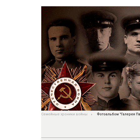
Семейные хроники войны
Фотоальбом "Галерея Па