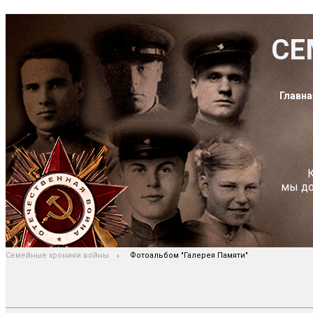
СЕ
Главна
К
мы до
Семейные хроники войны
Фотоальбом "Галерея Памяти"