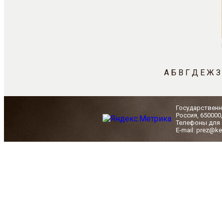
А
Б
В
Г
Д
Е
Ж
З
Государственн
Россия, 650000
Телефоны для с
E-mail: prez@ke