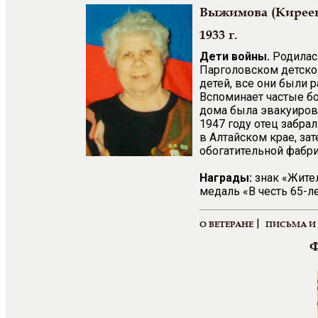
Выжимова (Киреев
1933 г.
Дети войны.
Родилась
Парголовском детском
детей, все они были
Вспоминает частые бо
дома была эвакуиров
1947 году отец забрал
в Алтайском крае, за
обогатительной фабри
Награды:
знак «Жител
медаль «В честь 65-л
|
О ВЕТЕРАНЕ
ПИСЬМА И
Ф