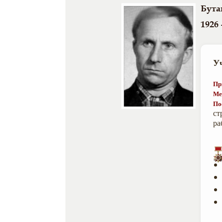
Бута
1926 
У
Пр
Ме
По
ст
ра