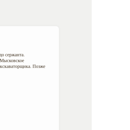
до сержанта.
в Мысковское
экскаваторщика. Позже