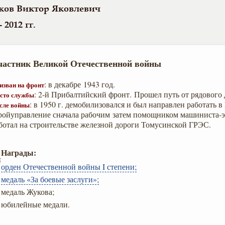
ков Виктор Яковлевич
- 2012 гг.
частник Великой Отечественной войны
: в декабре 1943 год.
изван на фронт
: 2-й Прибалтийский фронт. Прошел путь от рядового 
сто службы
: в 1950 г. демобилизовался и был направлен работать 
сле войны
ройуправление сначала рабочим затем помощником машиниста-
ботал на строительстве железной дороги Томусинской ГРЭС.
Награды:
орден Отечественной войны I степени;
медаль «За боевые заслуги»;
медаль Жукова;
юбилейные медали.