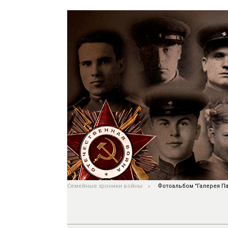
Семейные хроники войны
Фотоальбом "Галерея Па