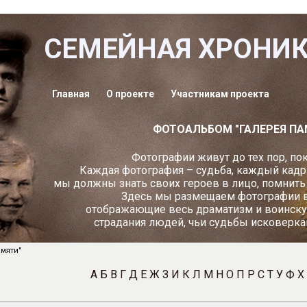
СЕМЕЙНАЯ ХРОНИ
Главная
О проекте
Участникам проекта
ФОТОАЛЬБОМ "ГАЛЕРЕЯ ПА
Фотографии живут до тех пор, пок
Каждая фотография – судьба, каждый кадр
мы должны знать своих героев в лицо, помнить и
Здесь мы размещаем фотографии в
отображающие весь драматизм и воинску
страдания людей, чьи судьбы исковерка
мяти"
А
Б
В
Г
Д
Е
Ж
З
И
К
Л
М
Н
О
П
Р
С
Т
У
Ф
Х