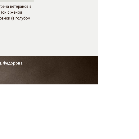
треча ветеранов в
(он с женой
овной (в голубом
Д. Федорова