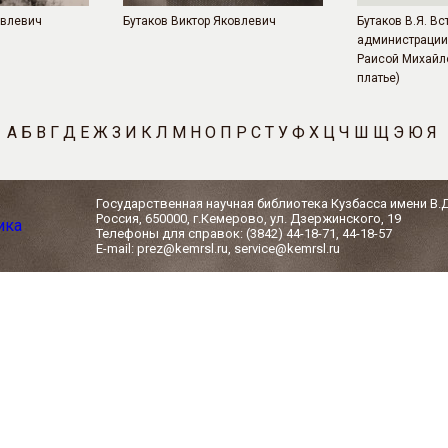
овлевич
Бутаков Виктор Яковлевич
Бутаков В.Я. Вс
администрации 
Раисой Михайл
платье)
А
Б
В
Г
Д
Е
Ж
З
И
К
Л
М
Н
О
П
Р
С
Т
У
Ф
Х
Ц
Ч
Ш
Щ
Э
Ю
Я
Государственная научная библиотека Кузбасса имени В.
Россия, 650000, г.Кемерово, ул. Дзержинского, 19
Телефоны для справок: (3842) 44-18-71, 44-18-57
E-mail: prez@kemrsl.ru, service@kemrsl.ru