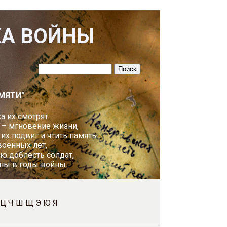
КА ВОЙНЫ
МЯТИ"
а их смотрят.
 – мгновение жизни,
х подвиг и чтить память.
оенных лет,
ю доблесть солдат,
ны в годы войны.
Ц
Ч
Ш
Щ
Э
Ю
Я