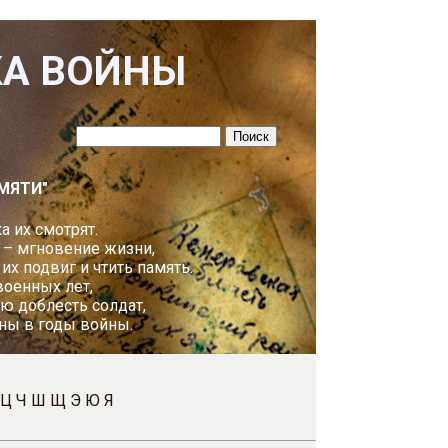
КА ВОЙНЫ
МЯТИ"
а их смотрят.
 – мгновение жизни,
х подвиг и чтить память.
оенных лет,
ю доблесть солдат,
ны в годы войны.
Ц
Ч
Ш
Щ
Э
Ю
Я