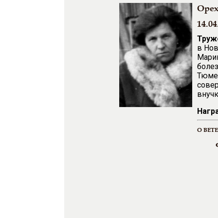
Орех
14.04
Труж
в Нов
Марию
болез
Тюмен
совер
внучк
Нагр
О ВЕТ