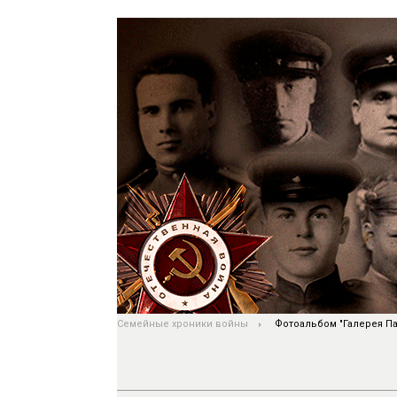
Семейные хроники войны
Фотоальбом "Галерея Па