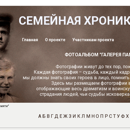
СЕМЕЙНАЯ ХРОНИ
Главная
О проекте
Участникам проекта
ФОТОАЛЬБОМ "ГАЛЕРЕЯ ПА
Фотографии живут до тех пор, пок
Каждая фотография – судьба, каждый кадр
мы должны знать своих героев в лицо, помнить и
Здесь мы размещаем фотографии в
отображающие весь драматизм и воинску
страдания людей, чьи судьбы исковерка
мяти"
А
Б
В
Г
Д
Е
Ж
З
И
К
Л
М
Н
О
П
Р
С
Т
У
Ф
Х