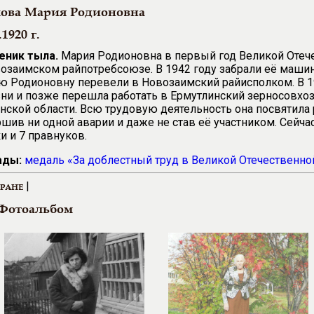
ова Мария Родионовна
.1920 г.
еник тыла.
Мария Родионовна в первый год Великой Отеч
озаимском райпотребсоюзе. В 1942 году забрали её машин
 Родионовну перевели в Новозаимский райисполком. В 19
ни и позже перешла работать в Ермутлинский зерносовхоз
ской области. Всю трудовую деятельность она посвятила
шив ни одной аварии и даже не став её участником. Сейчас
и и 7 правнуков.
ады:
медаль «За доблестный труд в Великой Отечественной 
|
ЕРАНЕ
Фотоальбом