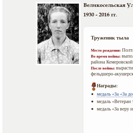
Великосельская У
1930 - 2016 гг.
Труженик тыла
Полта
Место рождения:
выпол
Во время войны:
района Кемеровской
вырастил
После войны:
фельдшеро-акушерск
Награды:
медаль «За «За д
медаль «Ветеран 
медаль «За веру и