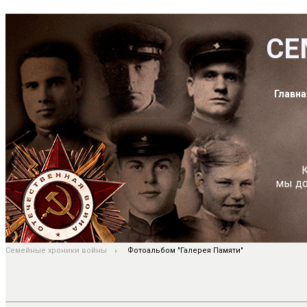
СЕ
Главна
К
мы до
Семейные хроники войны
Фотоальбом "Галерея Памяти"