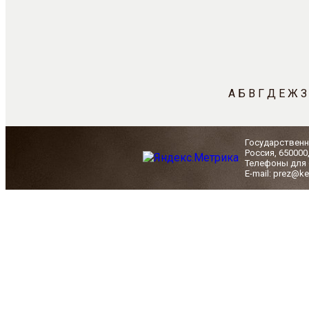
А
Б
В
Г
Д
Е
Ж
З
Государственн
Россия, 650000
Телефоны для с
E-mail: prez@ke