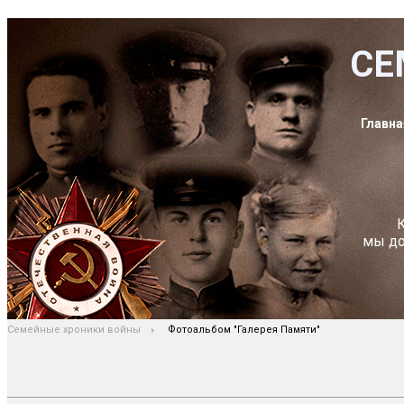
СЕ
Главна
К
мы до
Семейные хроники войны
Фотоальбом "Галерея Памяти"