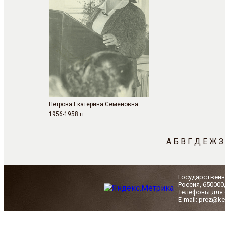
Петрова Екатерина Семёновна –
1956-1958 гг.
А
Б
В
Г
Д
Е
Ж
З
Государственн
Россия, 650000
Телефоны для с
E-mail: prez@ke