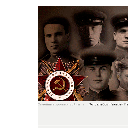
Семейные хроники войны
Фотоальбом "Галерея Па