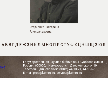
Старченко Екатерина
Александровна
А
Б
В
Г
Д
Е
Ж
З
И
К
Л
М
Н
О
П
Р
С
Т
У
Ф
Х
Ц
Ч
Ш
Щ
Э
Ю
Я
Государственная научная библиотека Кузбасса имени В.
Россия, 650000, г.Кемерово, ул. Дзержинского, 19
Телефоны для справок: (3842) 44-18-71, 44-18-57
E-mail: prez@kemrsl.ru, service@kemrsl.ru