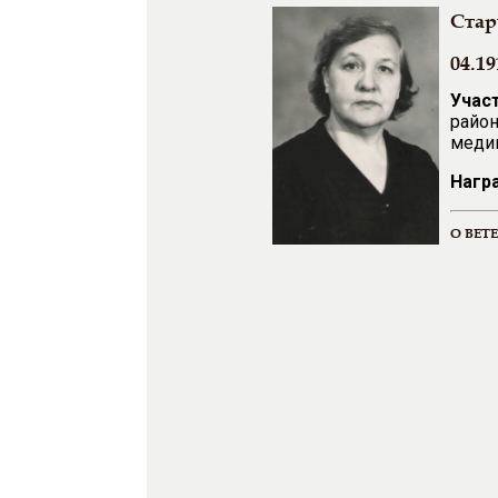
Стар
04.19
Учас
район
медиц
Нагр
О ВЕТ