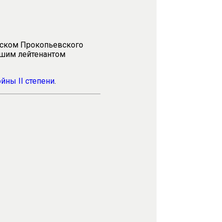
мском Прокопьевского
адшим лейтенантом
войны
II
степени
.