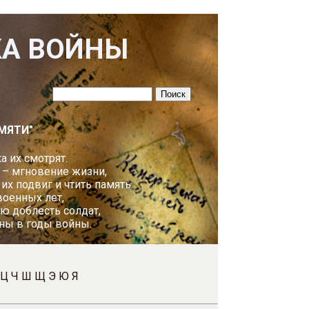
КА ВОЙНЫ
МЯТИ"
а их смотрят.
 – мгновение жизни,
х подвиг и чтить память.
оенных лет,
ю доблесть солдат,
ны в годы войны.
Ц
Ч
Ш
Щ
Э
Ю
Я