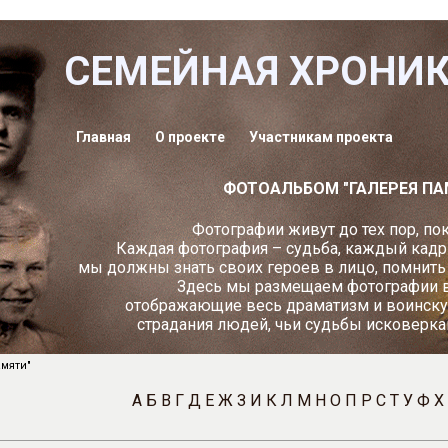
СЕМЕЙНАЯ ХРОНИ
Главная
О проекте
Участникам проекта
ФОТОАЛЬБОМ "ГАЛЕРЕЯ ПА
Фотографии живут до тех пор, пок
Каждая фотография – судьба, каждый кадр
мы должны знать своих героев в лицо, помнить и
Здесь мы размещаем фотографии в
отображающие весь драматизм и воинску
страдания людей, чьи судьбы исковерка
мяти"
А
Б
В
Г
Д
Е
Ж
З
И
К
Л
М
Н
О
П
Р
С
Т
У
Ф
Х