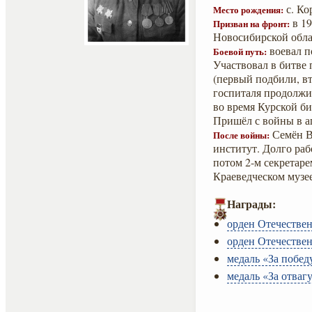
с. Ко
Место рождения:
в 19
Призван на фронт:
Новосибирской обла
воевал п
Боевой путь:
Участвовал в битве 
(первый подбили, вт
госпиталя продолжи
во время Курской би
Пришёл с войны в ап
Семён В
После войны:
институт. Долго раб
потом 2-м секретар
Краеведческом музе
Награды:
орден Отечествен
орден Отечествен
медаль «За побед
медаль «За отвагу