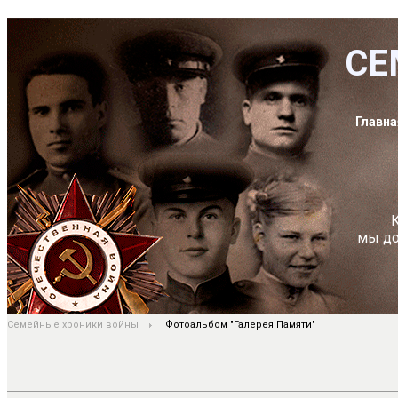
СЕ
Главна
К
мы до
Семейные хроники войны
Фотоальбом "Галерея Памяти"