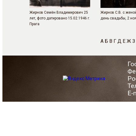
Жирнов Семён Владимирович 25
Жирнов С.В. с жено
лет, фото датировано 15.02.1946 г.
день свадьбы, 2 ноя
Прага
А
Б
В
Г
Д
Е
Ж
З
Го
Фе
Ро
Те
E-