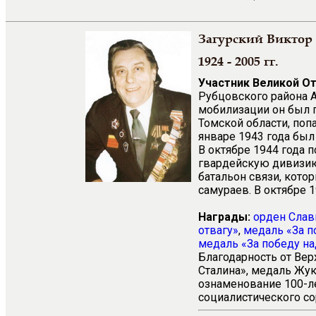
Загурский Виктор
1924 - 2005 гг.
Участник Великой О
Рубцовского района А
мобилизации он был 
Томской области, поп
январе 1943 года был
В октябре 1944 года 
гвардейскую дивизию
батальон связи, кото
самураев. В октябре 
Награды:
орден Славы
отвагу»
,
медаль «За п
медаль «За победу н
Благодарность от Ве
Сталина», медаль Жук
ознаменование 100-ле
социалистического сор