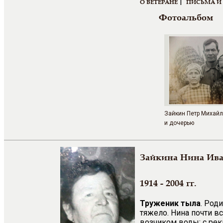
|
О ВЕТЕРАНЕ
ПИСЬМА И
Фотоальбом
Зайкин Петр Михайл
и дочерью
Зайкина Нина Ив
1914 - 2004 гг.
Труженик тыла
. Род
тяжело. Нина почти вс
возчиком воды: с рек