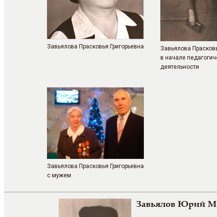
Завьялова Прасковья Григорьевна
Завьялова Прасковь
в начале педагогич
деятельности
Завьялова Прасковья Григорьевна
с мужем
Завьялов Юрий М