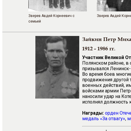
Зверев Авдей Корнеевич с
Зверев Авдей Корн
семьей
Зайкин Петр Мих
1912 - 1986 гг.
Участник Великой О
Полянском районе, в 
призывался Ленинск-
Во время боев многие
продвижения другой т
военных действий, им
войсками армии Петр 
наносили удар на Кот
исполнял должность к
Награды:
орден Отеч
медаль «За отвагу»
,
м