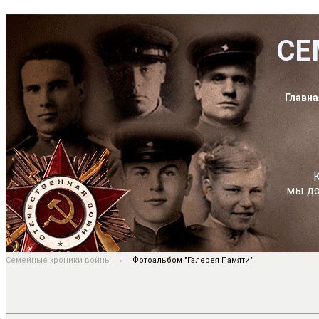
СЕ
Главна
К
мы до
Семейные хроники войны
Фотоальбом "Галерея Памяти"