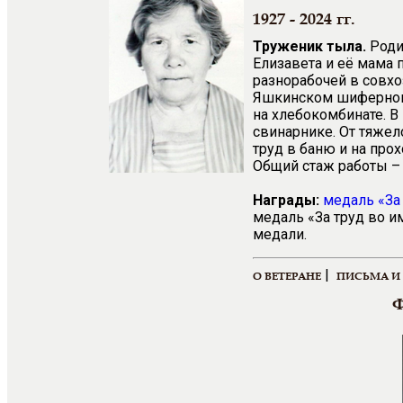
1927 - 2024 гг.
Труженик тыла.
Роди
Елизавета и её мама 
разнорабочей в совхо
Яшкинском шиферном 
на хлебокомбинате. В 
свинарнике. От тяжел
труд в баню и на про
Общий стаж работы – 
Награды:
медаль «За
медаль «За труд во и
медали.
|
О ВЕТЕРАНЕ
ПИСЬМА И
Ф