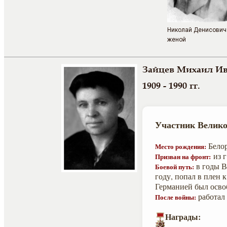
Николай Денисович
женой
Зайцев Михаил И
1909 - 1990 гг.
Участник Велико
Белор
Место рождения:
из г
Призван на фронт:
в годы В
Боевой путь:
году, попал в плен 
Германией был осво
работал 
После войны:
Награды: