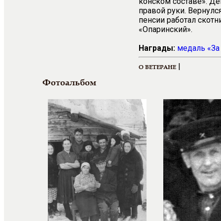
конском составе». Д
правой руки. Вернулс
пенсии работал скотн
«Опаринский».
Награды:
медаль «За
|
О ВЕТЕРАНЕ
Фотоальбом