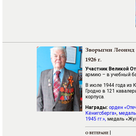
Зворыгин Леонид
1926 г.
Участник Великой О
армию – в учебный ба
В июле 1944 года из 
Гродно в 121 кавалер
корпуса.
Награды:
орден «Оте
Кёнигсберга»
,
медал
1945 гг.»
,
медаль «Жук
|
О ВЕТЕРАНЕ