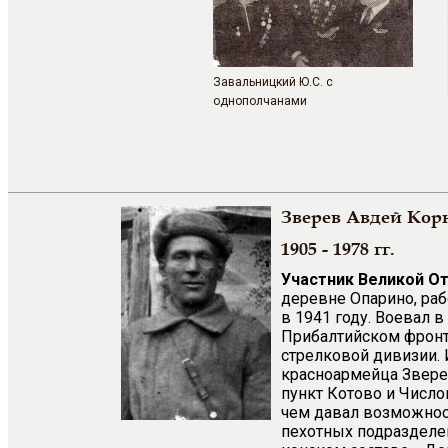
Завальницкий Ю.С. с
однополчанами
Зверев Авдей Кор
1905 - 1978 гг.
Участник Великой О
деревне Опарино, раб
в 1941 году. Воевал 
Прибалтийском фронте
стрелковой дивизии. 
красноармейца Зверев
пункт Котово и Числ
чем давал возможнос
пехотных подразделен