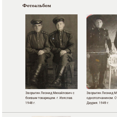
Фотоальбом
Зворыгин Леонид Михайлович с
Зворыгин Леонид М
боевым товарищем. г. Изяслав.
однополчанином. С
1948 г.
Даурия. 1949 г.