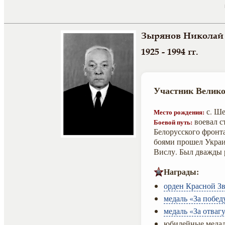
Зырянов Николай
1925 - 1994 гг.
Участник Велико
с. Ше
Место рождения:
воевал с
Боевой путь:
Белорусского фронта
боями прошел Украи
Вислу. Был дважды 
Награды:
орден Красной Зв
медаль «За побед
медаль «За отвагу
юбилейные медал