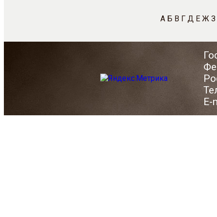
А
Б
В
Г
Д
Е
Ж
З
Го
Фе
Ро
Те
E-