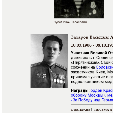
Зубов Иван Тарасович
Захаров Василий 
10.03.1906 - 08.10.19
Участник Великой О
дивизию в г. Сталин
«Пирятинская». Свой 
сражении на
Орловск
захватчиков Киев, Мо
принимал участие в о
подполковником мед
Награды:
орден Крас
оборону Москвы»
,
ме
«За Победу над Герма
|
О ВЕТЕРАНЕ
ПИСЬМА И