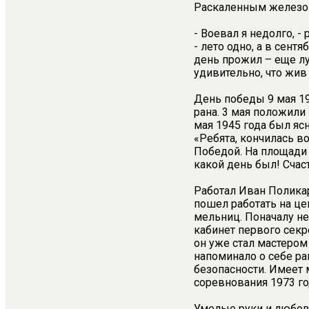
Раскаленным железом 
- Воевал я недолго, 
- лето одно, а в сент
день прожил – еще лу
удивительно, что жив 
День победы 9 мая 19
рана. 3 мая положили
мая 1945 года был яс
«Ребята, кончилась во
Победой. На площади
какой день был! Счас
Работал Иван Поликар
пошел работать на ц
мельниц. Поначалу не 
кабинет первого секре
он уже стал мастером
напоминало о себе ра
безопасности. Имеет 
соревнования 1973 го
Умелые руки и любов