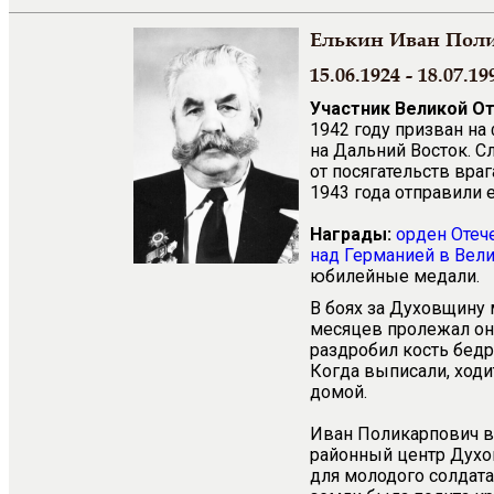
Елькин Иван Пол
15.06.1924 - 18.07.19
Участник Великой О
1942 году призван на
на Дальний Восток. С
от посягательств вра
1943 года отправили 
Награды:
орден Отеч
над Германией в Вели
юбилейные медали.
В боях за Духовщину
месяцев пролежал он 
раздробил кость бедр
Когда выписали, ходи
домой.
Иван Поликарпович вс
районный центр Духо
для молодого солдата