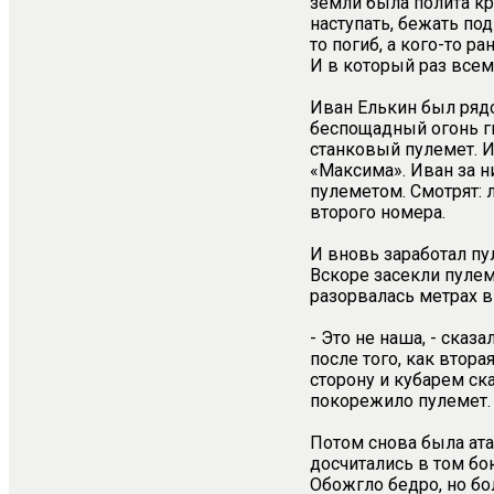
земли была полита кр
наступать, бежать по
то погиб, а кого-то р
И в который раз всем,
Иван Елькин был рядо
беспощадный огонь ги
станковый пулемет. И
«Максима». Иван за 
пулеметом. Смотрят: 
второго номера.
И вновь заработал пу
Вскоре засекли пулем
разорвалась метрах в
- Это не наша, - сказ
после того, как втор
сторону и кубарем с
покорежило пулемет.
Потом снова была атак
досчитались в том бо
Обожгло бедро, но бол