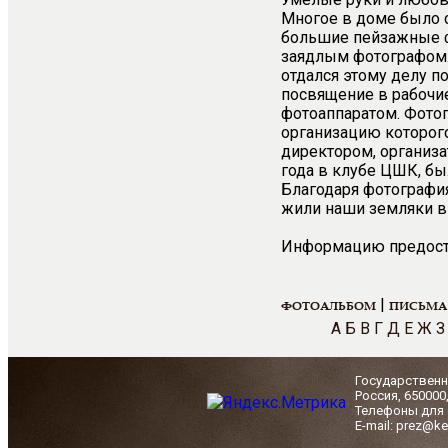
Многое в доме было с
большие пейзажные фо
заядлым фотографом.
отдался этому делу п
посвящение в рабочие
фотоаппаратом. Фото
организацию которог
директором, организ
года в клубе ЦШК, б
Благодаря фотографи
жили наши земляки в
Информацию предоста
|
ФОТОАЛЬБОМ
ПИСЬМА
А
Б
В
Г
Д
Е
Ж
З
Государственн
Россия, 650000
Телефоны для с
E-mail: prez@ke