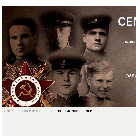
СЕ
Главна
рад
Семейные хроники войны
История моей семьи