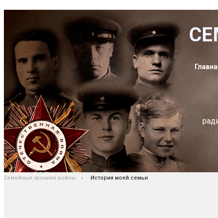
СЕ
Главна
рад
Семейные хроники войны
История моей семьи