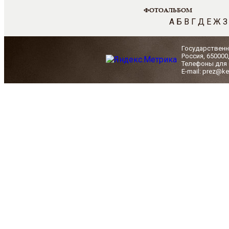
ФОТОАЛЬБОМ
А
Б
В
Г
Д
Е
Ж
З
Государственн
Россия, 650000
Телефоны для с
E-mail: prez@ke