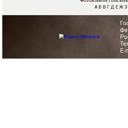
|
ФОТОАЛЬБОМ
ПИСЬМА
А
Б
В
Г
Д
Е
Ж
З
Го
Фе
Ро
Те
E-