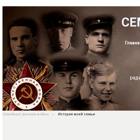
СЕ
Главна
рад
Семейные хроники войны
История моей семьи