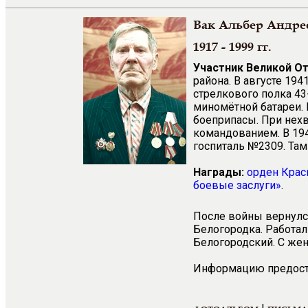
Вак Альбер Андре
1917 - 1999 гг.
Участник Великой О
района. В августе 19
стрелкового полка 4
миномётной батареи. 
боеприпасы. При нех
командованием. В 194
госпиталь №2309. Там
Награды:
орден Крас
боевые заслуги»
.
После войны вернулся
Белогородка. Работал
Белогородский. С же
Информацию предоста