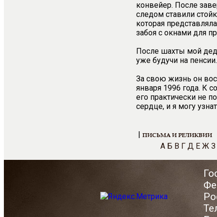
конвейер. После заве
следом ставили стойк
которая представляла
забоя с окнами для п
После шахты мой деду
уже будучи на пенсии.
За свою жизнь он вос
января 1996 года. К 
его практически не 
сердце, и я могу узна
|
ПИСЬМА И РЕЛИКВИИ
А
Б
В
Г
Д
Е
Ж
З
Го
Фе
Ро
Те