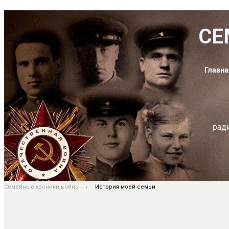
СЕ
Главна
рад
Семейные хроники войны
История моей семьи