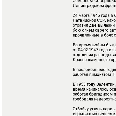
Северном, Северно-з
Ленинградском фронт
24 марта 1945 года в
Латвийской ССР, нахо
отразил две вылазки 
бою огнем своего авт
проявленные в боях с
Во время войны был 
от 04.02.1947 года в
отделения разведыват
Краснознаменного ор
В послевоенные годы 
работал пимокатом. П
В 1953 году Валентин
время начиналось осв
работал бригадиром п
требовала невероятно
Отбойку угля в перв
взрывчатых веществ.