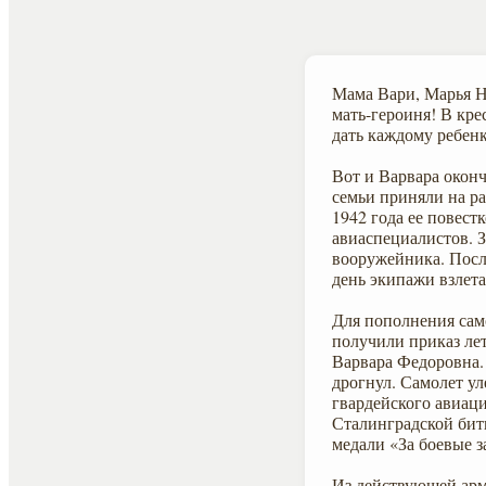
Мама Вари, Марья Ни
мать-героиня! В кре
дать каждому ребенк
Вот и Варвара окон
семьи приняли на ра
1942 года ее повес
авиаспециалистов. 
вооружейника. Посл
день экипажи взлета
Для пополнения сам
получили приказ лет
Варвара Федоровна.
дрогнул. Самолет ул
гвардейского авиац
Сталинградской битв
медали «За боевые з
Из действующей арм