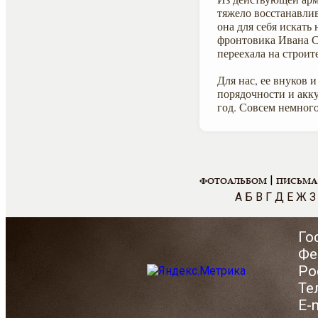
тяжело восстанавли
она для себя искать
фронтовика Ивана С
переехала на строит
Для нас, ее внуков 
порядочности и акку
год. Совсем немног
|
ФОТОАЛЬБОМ
ПИСЬМА
А
Б
В
Г
Д
Е
Ж
З
Го
Фе
Ро
Те
E-