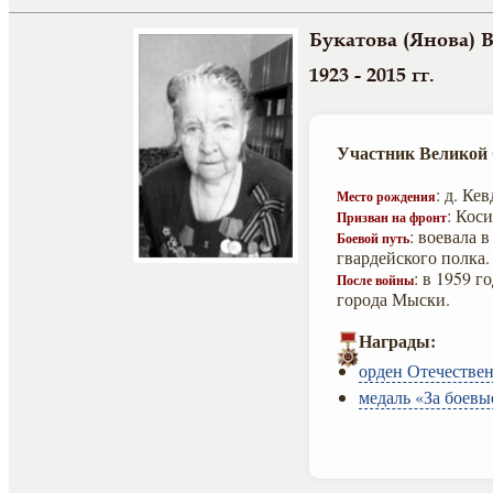
Букатова (Янова) 
1923 - 2015 гг.
Участник Великой
: д. Ке
Место рождения
: Кос
Призван на фронт
: воевала 
Боевой путь
гвардейского полка.
: в 1959 г
После войны
города Мыски.
Награды:
орден Отечествен
медаль «За боевы