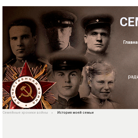
СЕ
Главна
рад
Семейные хроники войны
История моей семьи