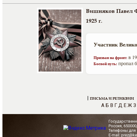
Вишняков Павел 
1925 г.
Участник Велико
в 19
Призван на фронт:
пропал бе
Боевой путь:
|
ПИСЬМА И РЕЛИКВИИ
А
Б
В
Г
Д
Е
Ж
З
Государственн
Россия, 650000
Телефоны для с
E-mail: prez@ke