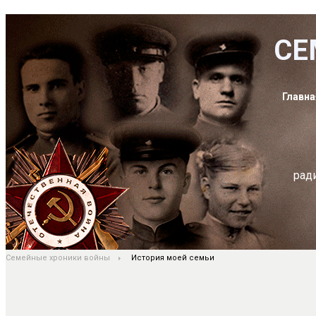
СЕ
Главна
рад
Семейные хроники войны
История моей семьи