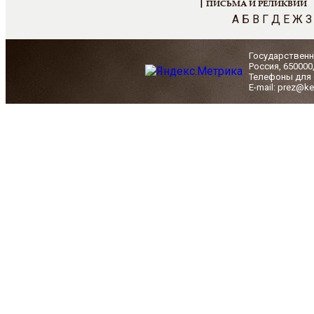
|
ПИСЬМА И РЕЛИКВИИ
А
Б
В
Г
Д
Е
Ж
З
Государственн
Россия, 650000
Телефоны для с
E-mail: prez@ke