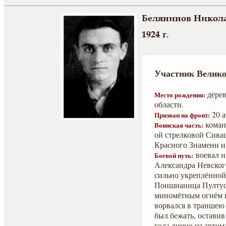
Белянинов Никол
1924 г.
Участник Велико
дерев
Место рождения:
области.
20 а
Призван на фронт:
команд
Воинская часть:
ой стрелковой Сива
Красного Знамени и
воевал н
Боевой путь:
Александра Невског
сильно укреплённой 
Поншианица Пултуск
миномётным огнём п
ворвался в траншею
был бежать, оставив
года лично из авто