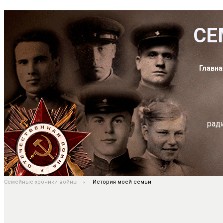
СЕ
Главна
рад
Семейные хроники войны
История моей семьи