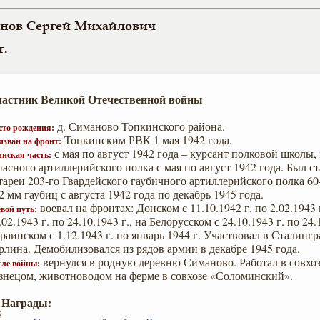
нов Сергей Михайлович
г.
астник Великой Отечественной войны
д. Симаново Топкинского района.
сто рождения:
Топкинским РВК 1 мая 1942 года.
изван на фронт:
с мая по август 1942 года – курсант полковой школы, 
нская часть:
пасного артиллерийского полка с мая по август 1942 года. Был 
тареи 203-го Гвардейского гаубичного артиллерийского полка 6
2 мм гаубиц с августа 1942 года по декабрь 1945 года.
воевал на фронтах: Донском с 11.10.1942 г. по 2.02.1943 
вой путь:
.02.1943 г. по 24.10.1943 г., на Белорусском с 24.10.1943 г. по 24.
раинском с 1.12.1943 г. по январь 1944 г. Участвовал в Сталинг
рлина. Демобилизовался из рядов армии в декабре 1945 года.
вернулся в родную деревню Симаново. Работал в совхо
сле войны:
знецом, животноводом на ферме в совхозе «Соломинский».
Награды: