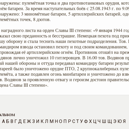
наружены: пулемётная точка и два противотанковых орудия, ко
нём батареи. За время наступательных боёв с 25.08.1943 г. по 9.0
наружено: 3 миномётные батареи, 5 артиллерийских батарей, одн
лемётных точек, 8 дзотов.
 наградного листа на орден Славы III степени: «9 января 1944 го
казал свою преданность и бесстрашие. Немецкая пехота под при
шу оборону и стала теснить наши пехотные подразделения. Тов. 
мандиром взвода остановил пехоту и под своим командованием, 
провождая её артиллерийским огнём. Противник отошёл на пре
дянов лично уничтожил 10 гитлеровцев. В 16.00 тов. Водянов п
ай нашей обороны и оттуда передавал командиру батареи резуль
тареей было уничтожено орудие ПТО, 2 крупнокалиберных пулем
лемёта, а также подавлен огонь минбатареи и уничтожено до вз
в. Водянов за проявленную отвагу и героизм достоин правитель
дена Славы III степени».
АЛЬБОМ
А
Б
В
Г
Д
Е
Ж
З
И
К
Л
М
Н
О
П
Р
С
Т
У
Ф
Х
Ц
Ч
Ш
Щ
Э
Ю
Я