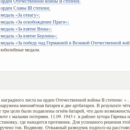
орден Отечественной войны II степени;
орден Славы III степени;
медаль «За отвагу»;
медаль «За освобождение Праги»;
медаль «За взятие Вены»;
медаль «За взятие Берлина»;
медаль «За победу над Германией в Великой Отечественной войн
юбилейные медали.
 наградного листа на орден Отечественной войны II степени: «…
наружена миномётная батарея и две артбатареи. В результате чё
е три цели были подавлены огнём батарей, что дало возможност
хоте с малыми потерями. 11.09. 1943 г. в районе хутора Гяревка
становку, где находится противник. Для успешного решения этой
ручено тов. Водянову. Отважный разведчик подполз на расстояни