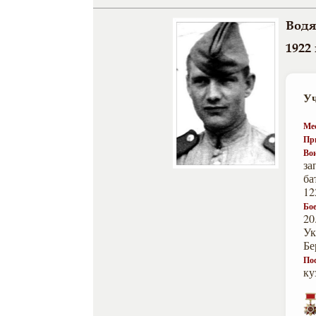
Водя
1922 
Уч
Ме
Пр
Вои
за
ба
12
Бое
20
Ук
Бе
По
ку