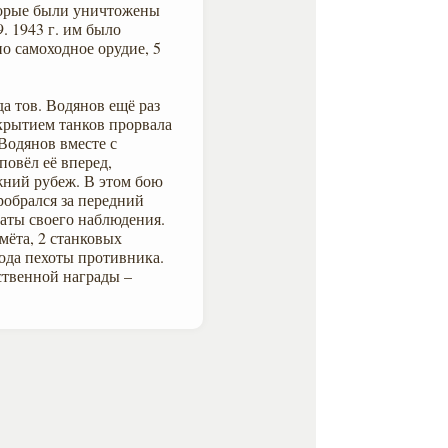
торые были уничтожены
9. 1943 г. им было
о самоходное орудие, 5
да тов. Водянов ещё раз
крытием танков прорвала
Водянов вместе с
повёл её вперед,
жний рубеж. В этом бою
робрался за передний
таты своего наблюдения.
ёта, 2 станковых
вода пехоты противника.
ственной награды –