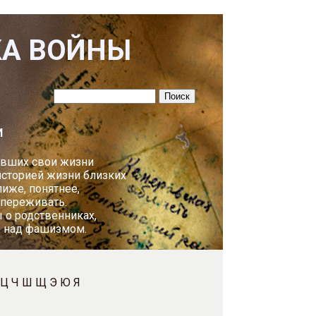
КА ВОЙНЫ
И
авших свои жизни
историей жизни близких
лиже, понятнее,
 переживать.
 о родственниках,
у над фашизмом.
Ц
Ч
Ш
Щ
Э
Ю
Я