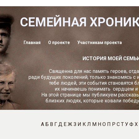
СЕМЕЙНАЯ ХРОНИ
Главная
О проекте
Участникам проекта
ИСТОРИЯ МОЕЙ СЕМЬ
Священна для нас память героев, отд
ради будущих поколений, только знакомясь с 
тебе людей, эти события становятся б
их начинаешь понимать
сердцем и
На этой странице мы публикуем рассказы
близких людях, которые ковали побед
А
Б
В
Г
Д
Е
Ж
З
И
К
Л
М
Н
О
П
Р
С
Т
У
Ф
Х