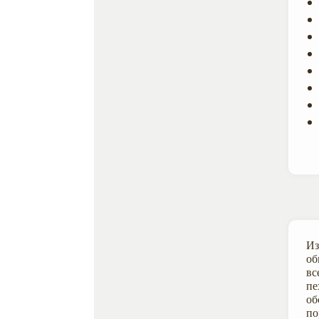
Из
об
вс
пе
об
по