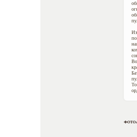
об
ог
об
пу
Из
по
на
ко
со
Во
кр
Ба
пу
То
ор
ФОТО