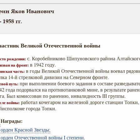
рин Яков Иванович
- 1958 гг.
частник Великой Отечественной войны
с. Коробейниково Шипуновского района Алтайского
сто рождения:
в 1942 году.
изван на фронт:
в годы Великой Отечественной войны воевал рядовы
инская часть:
лка 14-й стрелковой дивизии на Северном фронте.
при выполнении боевого задания в составе разведыват
евой путь:
42 года подорвался на противотанковой мине, в результате ране
га. Был комиссован по ранению, инвалидность III группы.
работал кочегаром на железной дороге станции Топки,
сле войны:
йисполкоме города Топки.
Награды:
орден Красной Звезды;
о
рден Отечественной войны I степени.