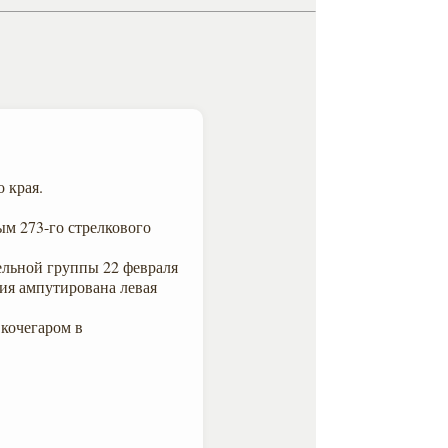
 края.
м 273-го стрелкового
ельной группы 22 февраля
ния ампутирована левая
 кочегаром в