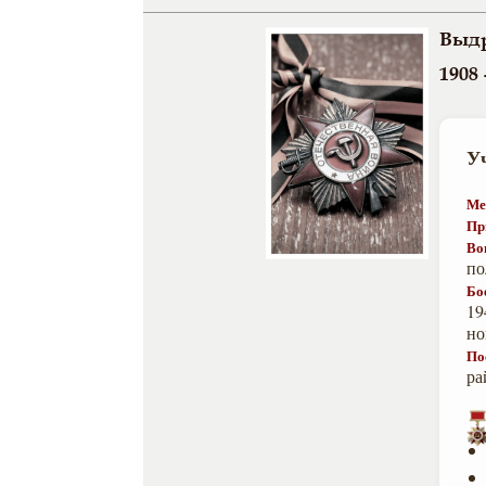
Выд
1908 
У
Ме
Пр
Во
по
Бо
19
но
По
ра