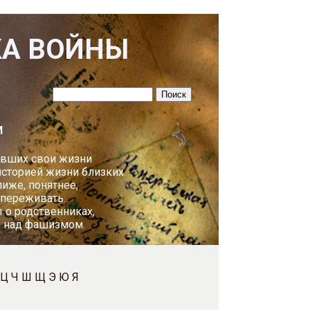
КА ВОЙНЫ
И
авших свои жизни
историей жизни близких
лиже, понятнее,
 переживать.
 о родственниках,
у над фашизмом.
Ц
Ч
Ш
Щ
Э
Ю
Я