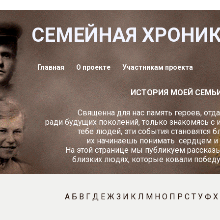
СЕМЕЙНАЯ ХРОНИ
Главная
О проекте
Участникам проекта
ИСТОРИЯ МОЕЙ СЕМЬ
Священна для нас память героев, отд
ради будущих поколений, только знакомясь с 
тебе людей, эти события становятся б
их начинаешь понимать
сердцем и
На этой странице мы публикуем рассказы
близких людях, которые ковали побед
А
Б
В
Г
Д
Е
Ж
З
И
К
Л
М
Н
О
П
Р
С
Т
У
Ф
Х