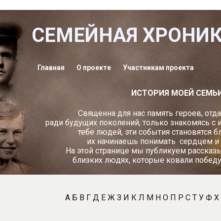
СЕМЕЙНАЯ ХРОНИ
Главная
О проекте
Участникам проекта
ИСТОРИЯ МОЕЙ СЕМЬ
Священна для нас память героев, отд
ради будущих поколений, только знакомясь с 
тебе людей, эти события становятся б
их начинаешь понимать
сердцем и
На этой странице мы публикуем рассказы
близких людях, которые ковали побед
А
Б
В
Г
Д
Е
Ж
З
И
К
Л
М
Н
О
П
Р
С
Т
У
Ф
Х