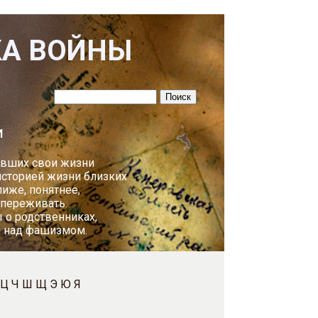
КА ВОЙНЫ
И
авших свои жизни
историей жизни близких
лиже, понятнее,
 переживать.
 о родственниках,
у над фашизмом.
Ц
Ч
Ш
Щ
Э
Ю
Я