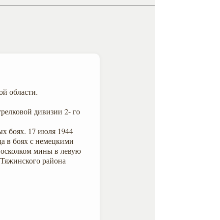
ой области.
трелковой дивизии 2- го
х боях. 17 июля 1944
да в боях с немецкими
 осколком мины в левую
 Тяжинского района