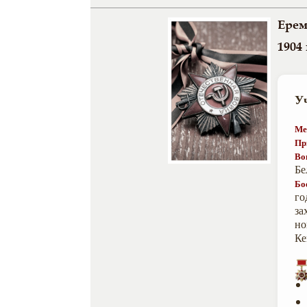
Ерем
1904 
У
Ме
Пр
Во
Бе
Бо
го
за
но
Ке