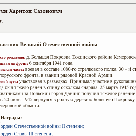
ин Харитон Сазонович
г.
частник Великой Отечественной войны
д. Большая Покровка Тяжинского района Кемеровск
сто рождения:
6 сентября 1941 года.
изван на фронт:
воевал в составе 1080-го стрелкового полка, 30 – й с
инская часть:
лорусского фронта, в звании рядовой Красной Армии.
участвовал в разведках. Принимал участие в рукопашны
евой путь:
да был тяжело ранен в спину осколком снаряда. 25 марта 1945 го
хватчиками за Польский город Данциг получил тяжелое ранение
г. 20 июня 1945 вернулся в родную деревню Большую Покровку
меровской области.
Награды:
орден Отечественной войны II степени;
орден Славы III степени;