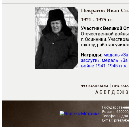
Некрасов Иван Ст
1921 - 1975 гг.
Участник Великой О
Отечественной войны 
г. Осинники. Участво
школу, работал учите
Награды:
медаль
«
За
заслуги
»
,
медаль
«
За
войне 1941-1945 гг.
».
|
ФОТОАЛЬБОМ
ПИСЬМА
А
Б
В
Г
Д
Е
Ж
З
Государственн
Россия, 650000
Телефоны для с
E-mail: prez@ke