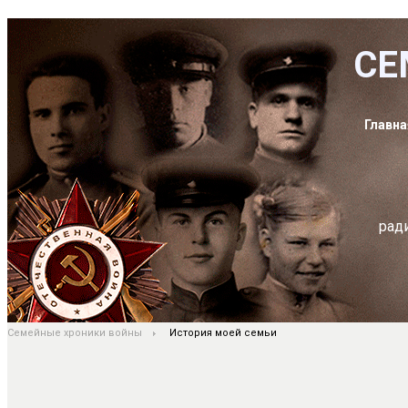
СЕ
Главна
рад
Семейные хроники войны
История моей семьи