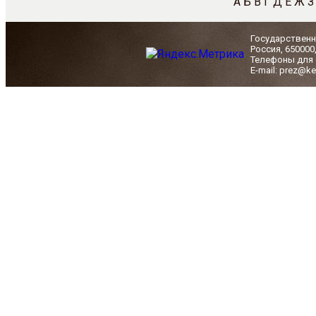
А
Б
В
Г
Д
Е
Ж
З
Государственн
Россия, 650000
Телефоны для с
E-mail: prez@ke