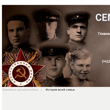
СЕ
Главна
рад
Семейные хроники войны
История моей семьи