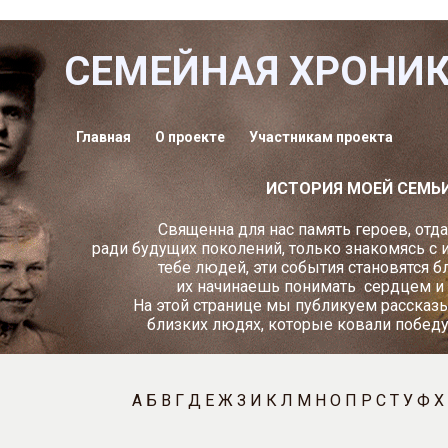
СЕМЕЙНАЯ ХРОНИ
Главная
О проекте
Участникам проекта
ИСТОРИЯ МОЕЙ СЕМЬ
Священна для нас память героев, отд
ради будущих поколений, только знакомясь с 
тебе людей, эти события становятся б
их начинаешь понимать
сердцем и
На этой странице мы публикуем рассказы
близких людях, которые ковали побед
А
Б
В
Г
Д
Е
Ж
З
И
К
Л
М
Н
О
П
Р
С
Т
У
Ф
Х