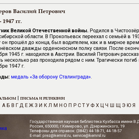
еров Василий Петрович
- 1947 гг.
тник Великой Отечественной войны.
Родился в Чистоозё
ибирской области. В Прокопьевск переехал с семьёй в 193
 он прошёл до конца, был водителем, как и в мирное врем
ёвском дважды орденоносном полку связи. После оконча
бря 1945 г. находился в Австрии. Василий Петрович расска
ь несколько раз проходила рядом с ним. Трагически погиб 
бре 1947 г.
ады:
медаль
«
За оборону Сталинграда
»
.
|
АЛЬБОМ
ПИСЬМА И РЕЛИКВИИ
А
Б
В
Г
Д
Е
Ж
З
И
К
Л
М
Н
О
П
Р
С
Т
У
Ф
Х
Ц
Ч
Ш
Щ
Э
Ю
Я
Государственная научная библиотека Кузбасса имени В.
Россия, 650000, г.Кемерово, ул. Дзержинского, 19
Телефоны для справок: (3842) 44-18-71, 44-18-57
E-mail: prez@kemrsl.ru, service@kemrsl.ru