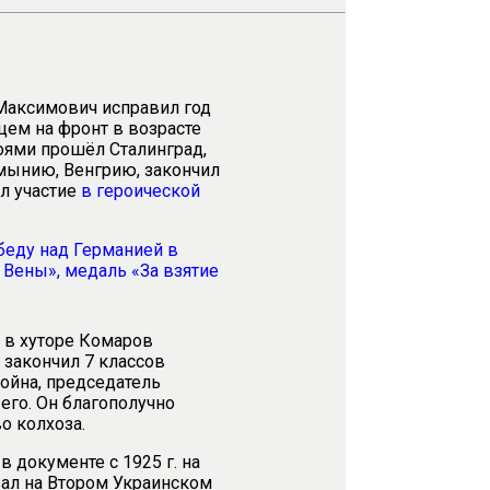
Максимович исправил год
цем на фронт в возрасте
боями прошёл Сталинград,
мынию, Венгрию, закончил
ал участие
в героической
беду над Германией в
 Вены»,
медаль «За взятие
 в хуторе Комаров
н закончил 7 классов
война, председатель
 его. Он благополучно
во колхоза.
 документе с 1925 г. на
ал на Втором Украинском