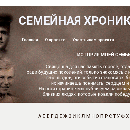
СЕМЕЙНАЯ ХРОНИ
Главная
О проекте
Участникам проекта
ИСТОРИЯ МОЕЙ СЕМЬ
Священна для нас память героев, отд
ради будущих поколений, только знакомясь с 
тебе людей, эти события становятся б
их начинаешь понимать
сердцем и
На этой странице мы публикуем рассказы
близких людях, которые ковали побед
А
Б
В
Г
Д
Е
Ж
З
И
К
Л
М
Н
О
П
Р
С
Т
У
Ф
Х