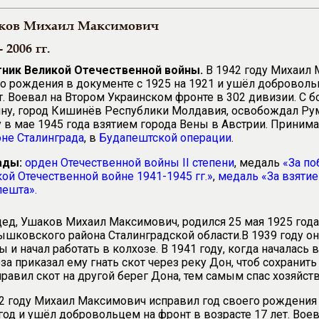
ков Михаил Максимович
- 2006 гг.
тник Великой Отечественной войны.
В 1942 году Михаил 
о рождения в документе с 1925 на 1921 и ушёл доброволь
т. Воевал на Втором Украинском фронте в 302 дивизии. С 
ну, город Кишинёв Республики Молдавия, освобождал Ру
 в мае 1945 года взятием города Вены в Австрии. Приним
не Сталинграда
, в
Будапештской операции
.
ады:
орден Отечественной войны II степени
, медаль
«За по
ой Отечественной войне 1941-1945 гг.»
,
медаль «За взятие
пешта».
ед, Ушаков Михаил Максимович, родился 25 мая 1925 года
шковского района Сталинградской области.
В 1939 году о
 и начал работать в колхозе. В 1941 году, когда началась 
за приказал ему гнать скот через реку Дон, чтоб сохранить
равил скот на другой берег Дона, тем самым спас хозяйст
2 году Михаил Максимович исправил год своего рождения в
год и ушёл добровольцем на фронт в возрасте 17 лет.
Воев