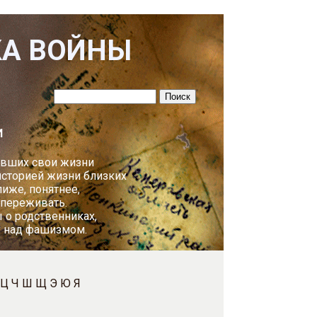
КА ВОЙНЫ
И
авших свои жизни
историей жизни близких
лиже, понятнее,
 переживать.
 о родственниках,
у над фашизмом.
Ц
Ч
Ш
Щ
Э
Ю
Я