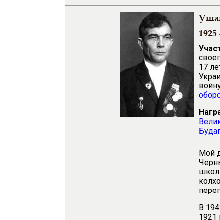
Уша
1925 
Учас
своег
17 ле
Украи
войну
оборо
Нагр
Велик
Буда
Мой д
Черны
школы
колхо
переп
В 194
1921 