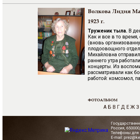
Волкова Лидия М
1923 г.
Труженик тыла.
В де
Как и все в то время
(вновь организованн
плодоовощного отдела
Михайловна отправило
раннего утра работали
концерты. Из воспом
рассматривали как б
работой: комсомол, па
ФОТОАЛЬБОМ
А
Б
В
Г
Д
Е
Ж
З
Государственн
Россия, 650000
Телефоны для с
E-mail: prez@ke