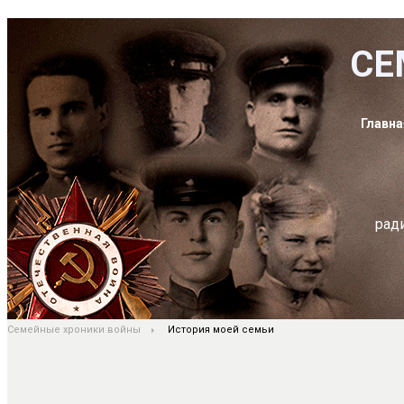
СЕ
Главна
рад
Семейные хроники войны
История моей семьи