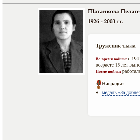
Шатанкова Пелаге
1926 - 2003 гг.
Труженик тыла
с 194
Во время войны:
возрасте 15 лет вып
работала
После войны:
Награды:
медаль «За добле