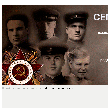
СЕ
Главна
рад
Семейные хроники войны
История моей семьи