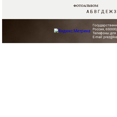
ФОТОАЛЬБОМ
А
Б
В
Г
Д
Е
Ж
З
Государственн
Россия, 650000
Телефоны для с
E-mail: prez@ke