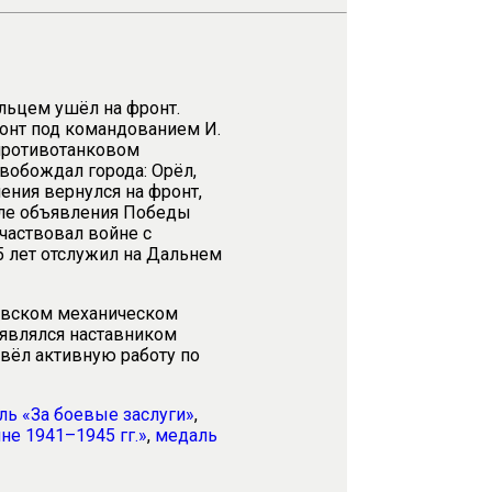
льцем ушёл на фронт.
ронт под командованием И.
-противотанковом
вобождал города: Орёл,
ения вернулся на фронт,
ле объявления Победы
частвовал войне с
 лет отслужил на Дальнем
овском механическом
 являлся наставником
вёл активную работу по
ль «За боевые заслуги»
,
не 1941–1945 гг.»
,
медаль