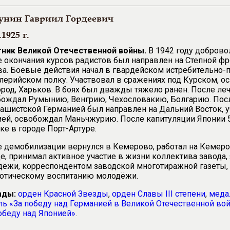
нин Гавриил Гордеевич
.1925 г.
тник Великой Отечественной войны.
В 1942 году доброво
 окончания курсов радистов был направлен на Степной ф
а. Боевые действия начал в гвардейском истребительно
лерийском полку. Участвовал в сражениях под Курском, ос
род, Харьков. В боях был дважды тяжело ранен. После леч
бождал Румынию, Венгрию, Чехословакию, Болгарию. Пос
ашистской Германией был направлен на Дальний Восток, у
ей, освобождал Маньчжурию. После капитуляции Японии 5
ке в городе Порт-Артуре.
 демобилизации вернулся в Кемерово, работал на Кемер
е, принимал активное участие в жизни коллектива завода,
ёжи, корреспондентом заводской многотиражной газеты, 
иотическому воспитанию молодёжи.
ады:
орден Красной Звезды
,
орден Славы III степени
,
меда
ь «За победу над Германией в Великой Отечественной вой
обеду над Японией»
.