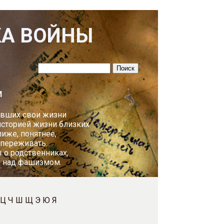
КА ВОЙНЫ
И
авших свои жизни
историей жизни близких
лиже, понятнее,
 переживать.
 о родственниках,
у над фашизмом.
Ц
Ч
Ш
Щ
Э
Ю
Я