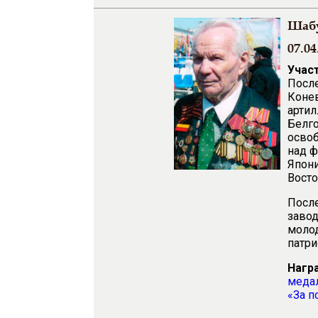
Шабу
07.04
Учас
После
Конев
артил
Белго
осво
над ф
Япони
Восто
После
завод
молод
патр
Нагр
медал
«За п