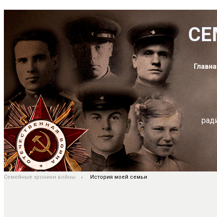
СЕ
Главна
рад
Семейные хроники войны
История моей семьи