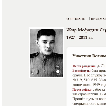
|
О ВЕТЕРАНЕ |
ПИСЬМА 
Жир Мефодий Сер
1927 - 2011 гг.
Участник Велико
д. Лю
Место рождения:
был приз
Боевой путь:
брали. Нёс службу в
№319, 510, 635. Уча
конце июля 1949 год
работал 
После войны:
электроэнергии. В м
Прошёл путь от коч
специальность маши