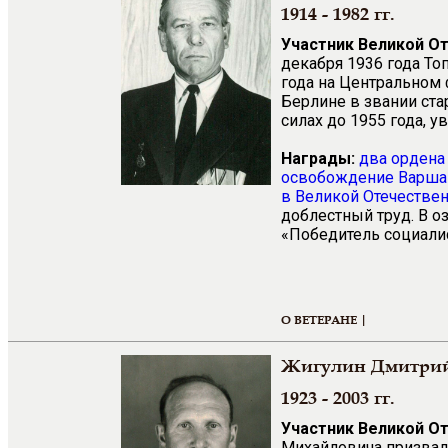
1914 - 1982 гг.
Участник Великой О
декабря 1936 года То
года на Центральном 
Берлине в звании ст
силах до 1955 года, у
Награды:
два ордена
освобождение Варш
в Великой Отечествен
доблестный труд. В о
«Победитель социали
О ВЕТЕРАНЕ |
Жигулин Дмитри
1923 - 2003 гг.
Участник Великой О
Михайловича призвали