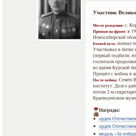
Участник Велико
с. Ко
Место рождения:
в 19
Призван на фронт:
Новосибирской обла
воевал п
Боевой путь:
Участвовал в битве 
(первый подбили, вт
госпиталя продолжи
во время Курской би
Пришёл с войны в ап
Семён В
После войны:
институт. Долго раб
потом 2-м секретар
Краеведческом музе
Награды:
орден Отечествен
орден Отечествен
медаль «За побед