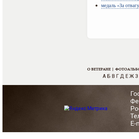
медаль «За отвагу
О ВЕТЕРАНЕ |
ФОТОАЛЬБ
А
Б
В
Г
Д
Е
Ж
З
Го
Фе
Ро
Те
E-