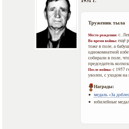
1931 г.
Труженик тыла
с. Ле
Место рождения:
ещё р
Во время войны:
тоже в поле, а бабу
однокомнатной избе
собирали в поле, чт
председатель колхоза
с 1957 г
После войны:
уволен, с уходом на
Награды:
медаль «За добле
юбилейные медал