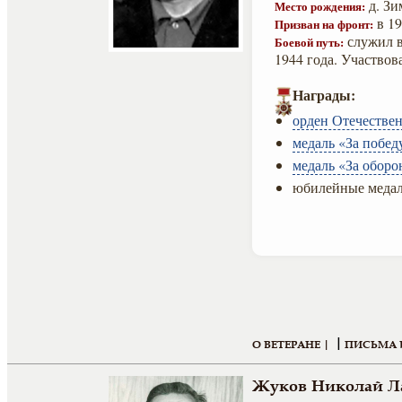
д. Зи
Место рождения:
в 19
Призван на фронт:
служил в
Боевой путь:
1944 года. Участвов
Награды:
орден Отечествен
медаль «За побед
медаль «За оборо
юбилейные медал
|
О ВЕТЕРАНЕ |
ПИСЬМА 
Жуков Николай Л