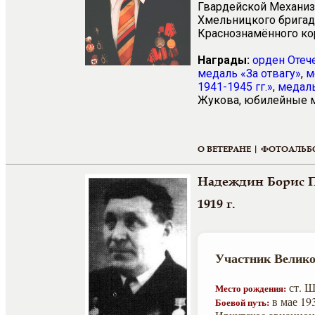
Гвардейской Механиз
Хмельницкого бригад
Краснознамённого кор
Награды:
орден Отеч
медаль «За отвагу»
,
м
1941-1945 гг.»
,
медаль
Жукова, юбилейные 
О ВЕТЕРАНЕ |
ФОТОАЛЬБ
Надеждин Борис 
1919 г.
Участник Велико
ст. Ш
Место рождения:
в мае 19
Боевой путь: