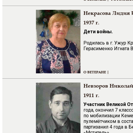
Некрасова Лидия 
1937 г.
Дети войны.
Родилась в г. Ужур К
Герасименко Игната 
О ВЕТЕРАНЕ |
Невзоров Никола
1911 г.
Участник Великой О
года, окончил 7 клас
по мобилизации Кеме
пулемётчиком в соста
партизанил 4 года в 
«Мститель».