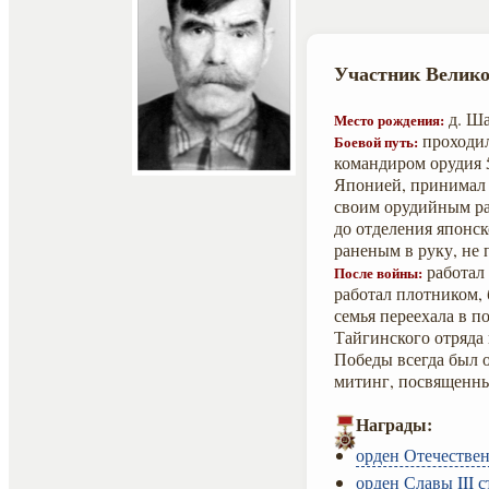
Участник Велико
д. Ша
Место рождения:
проходил
Боевой путь:
командиром орудия 5
Японией, принимал у
своим орудийным рас
до отделения японск
раненым в руку, не 
работал 
После войны:
работал плотником,
семья переехала в п
Тайгинского отряда
Победы всегда был о
митинг, посвященны
Награды:
орден Отечествен
орден Славы III с