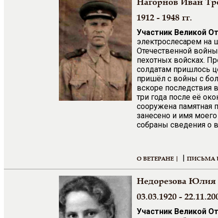
Нагорнов Иван Т
1912 - 1948 гг.
Участник Великой О
электрослесарем на ш
Отечественной войны 
пехотных войсках. Пр
солдатам пришлось ц
пришёл с войны с бо
вскоре последствия в
три года после её ок
сооружена памятная п
занесено и имя моего
собраны сведения о в
|
О ВЕТЕРАНЕ |
ПИСЬМА 
Недорезова Юлия
03.03.1920 - 22.11.20
Участник Великой О