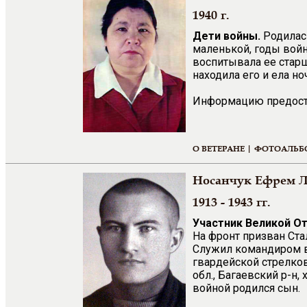
1940 г.
Дети войны.
Родилась
маленькой, годы войн
воспитывала ее старша
находила его и ела но
Информацию предоста
О ВЕТЕРАНЕ |
ФОТОАЛЬБ
Носанчук Ефрем 
1913 - 1943 гг.
Участник Великой О
На фронт призван Ста
Служил командиром вз
гвардейской стрелков
обл., Багаевский р-н,
войной родился сын.