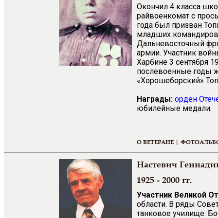
Окончил 4 класса шко
райвоенкомат с прось
года был призван То
младших командиров, 
Дальневосточный фро
армии. Участник войн
Харбине 3 сентября 1
послевоенные годы жи
«Хорошеборский» Топ
Награды:
орден Отеч
юбилейные медали.
О ВЕТЕРАНЕ |
ФОТОАЛЬБ
Настевич Геннади
1925 - 2000 гг.
Участник Великой О
области. В ряды Сове
танковое училище. Бо