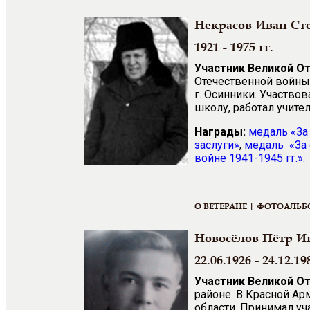
Некрасов Иван Ст
1921 - 1975 гг.
Участник Великой О
Отечественной войны 
г. Осинники. Участво
школу, работал учите
Награды:
медаль
«
За
заслуги
»
,
медаль
«
За
войне 1941-1945 гг.
».
О ВЕТЕРАНЕ |
ФОТОАЛЬБ
Новосёлов Пётр И
22.06.1926 - 24.12.19
Участник Великой О
районе. В Красной Ар
области. Принимал уч