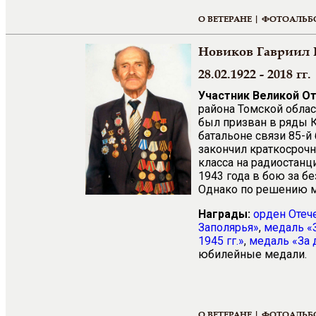
О ВЕТЕРАНЕ |
ФОТОАЛЬБ
Новиков Гавриил 
28.02.1922 - 2018 гг.
Участник Великой О
района Томской облас
был призван в ряды К
батальоне связи 85-й
закончил краткосрочн
класса на радиостанц
1943 года в бою за б
Однако по решению м
Награды:
орден Отеч
Заполярья»
,
медаль «
1945 гг.»
,
медаль «За 
юбилейные медали.
О ВЕТЕРАНЕ |
ФОТОАЛЬБ