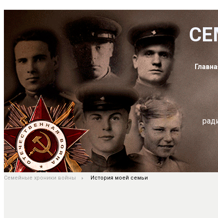
СЕ
Главна
рад
Семейные хроники войны
История моей семьи