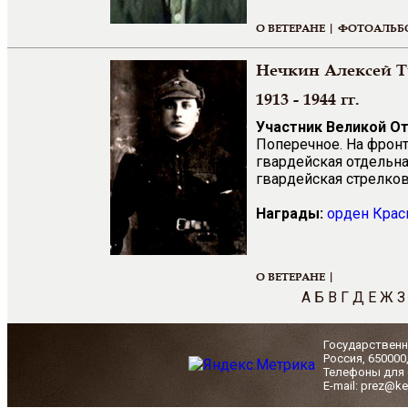
О ВЕТЕРАНЕ |
ФОТОАЛЬБ
Нечкин Алексей 
1913 - 1944 гг.
Участник Великой О
Поперечное. На фронт
гвардейская отдельна
гвардейская стрелков
Награды:
орден Крас
О ВЕТЕРАНЕ |
А
Б
В
Г
Д
Е
Ж
З
Государственн
Россия, 650000
Телефоны для с
E-mail: prez@ke