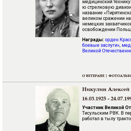
медицинский техникум
ю стрелковую дивизи
название «Пирятинска
великом сражении н
немецких захватчиков
освобождении Польши
Награды:
орден Крас
боевые заслуги»
,
мед
Великой Отечественно
О ВЕТЕРАНЕ |
ФОТОАЛЬБ
Никулин Алексей
16.03.1925 - 24.07.19
Участник Великой О
Тисульским РВК. В п
работал в тылу тракт