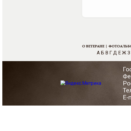
О ВЕТЕРАНЕ |
ФОТОАЛЬБ
А
Б
В
Г
Д
Е
Ж
З
Го
Фе
Ро
Те
E-