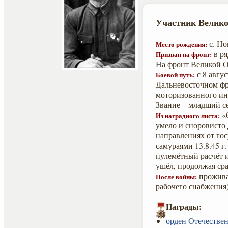
Участник Велико
с. Но
Место рождения:
в ря
Призван на фронт:
На фронт Великой О
с 8 авгус
Боевой путь:
Дальневосточном фро
моторизованного ин
Звание – младший с
«С
Из наградного листа:
умело и сноровисто 
направлениях от го
самураями 13.8.45 г
пулемётный расчёт и
ушёл, продолжая сра
проживал
После войны:
рабочего снабжения
Награды:
орден Отечествен