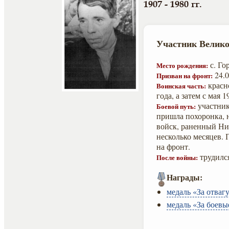
1907 - 1980 гг.
Участник Велико
с. Го
Место рождения:
24.0
Призван на фронт:
красно
Воинская часть:
года, а затем с мая 
участник
Боевой путь:
пришла похоронка, 
войск, раненный Ник
несколько месяцев. П
на фронт.
трудился
После войны:
Награды:
медаль «За отвагу
медаль «За боевы