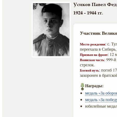
Усиков Павел Фед
1924 - 1944 гг.
Участник Велико
: с. Т
Место рождения
переехала в Сибирь,
: 12
Призван на фронт
: 999-
Воинская часть
стрелок.
: погиб 1
Боевой путь
захоронен в братско
Награды:
медаль «За оборо
медаль «За побед
юбилейные медал