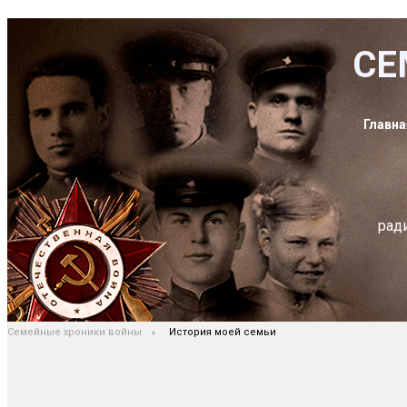
СЕ
Главна
рад
Семейные хроники войны
История моей семьи