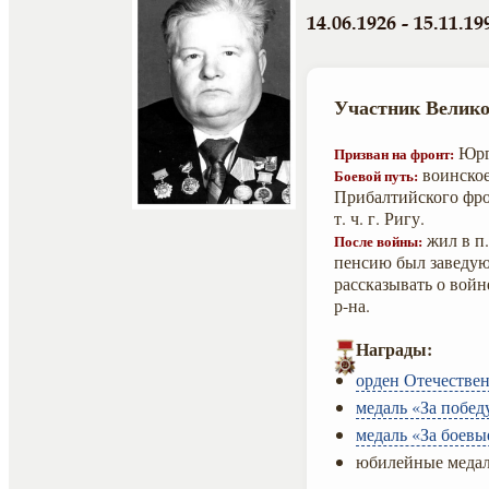
14.06.1926 - 15.11.19
Участник Велико
Юрги
Призван на фронт:
воинское
Боевой путь:
Прибалтийского фро
т. ч. г. Ригу.
жил в п
После войны:
пенсию был заведу
рассказывать о войн
р-на.
Награды:
орден Отечествен
медаль «За побед
медаль «За боевы
юбилейные медал