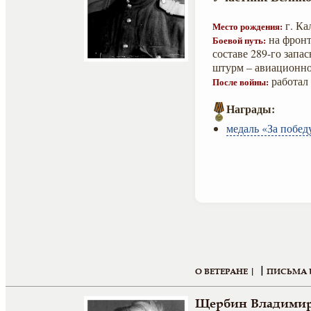
г. Ка
Место рождения:
на фронт 
Боевой путь:
составе 289-го запас
штурм – авиационно
работал
После войны:
Награды:
медаль «За побед
|
О ВЕТЕРАНЕ |
ПИСЬМА 
Щербин Владимир