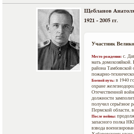
Щебланов Анатол
1921 - 2005 гг.
Участник Велико
с. Да
Место рождения:
мать домохозяйкой.
района Тамбовской о
пожарно-техническо
в 1940 г
Боевой путь:
охране железнодоро
Отечественной войны
должности замполит
получил серьёзное р
Пермской области, в
продолж
После войны:
запасного полка НК
взвода военизирова
Хабаровскому краю.