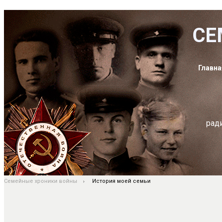
СЕ
Главна
рад
Семейные хроники войны
История моей семьи