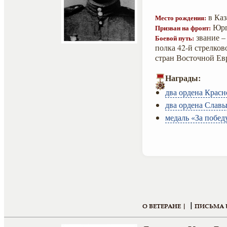
в Каз
Место рождения:
Юрг
Призван на фронт:
звание –
Боевой путь:
полка 42-й стрелко
стран Восточной Ев
Награды:
два ордена Красн
два ордена Славы 
медаль «За побед
|
О ВЕТЕРАНЕ |
ПИСЬМА 