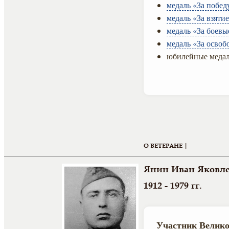
медаль «За побед
медаль «За взяти
медаль «За боевы
медаль «За осво
юбилейные медал
О ВЕТЕРАНЕ |
Янин Иван Яковл
1912 - 1979 гг.
Участник Велико