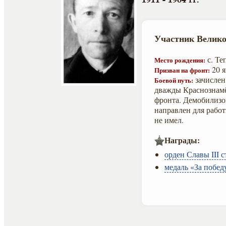
Участник Велико
с. Те
Место рождения:
20 я
Призван на фронт:
зачислен
Боевой путь:
дважды Краснознамё
фронта. Демобилизо
направлен для рабо
не имел.
Награды:
орден Славы III с
медаль «За побед