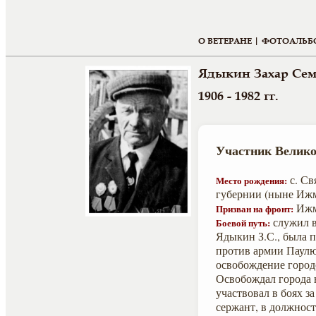
О ВЕТЕРАНЕ |
ФОТОАЛЬБ
Ядыкин Захар Се
1906 - 1982 гг.
Участник Велико
с. Св
Место рождения:
губернии (ныне Ижм
Ижм
Призван на фронт:
служил в
Боевой путь:
Ядыкин З.С., была 
против армии Паулюс
освобождение город
Освобождал города н
участвовал в боях з
сержант, в должност