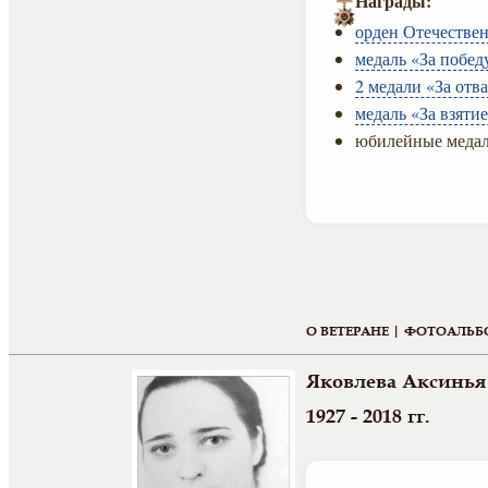
Награды:
орден Отечествен
медаль «За побед
2 медали «За отва
медаль «За взяти
юбилейные медал
О ВЕТЕРАНЕ |
ФОТОАЛЬБ
Яковлева Аксинья
1927 - 2018 гг.