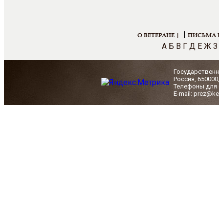
|
О ВЕТЕРАНЕ |
ПИСЬМА 
А
Б
В
Г
Д
Е
Ж
З
Государственн
Россия, 650000
Телефоны для с
E-mail: prez@ke