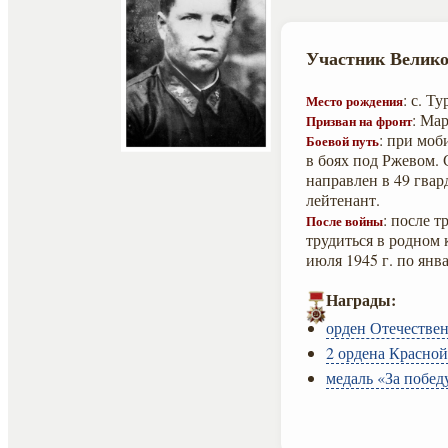
Участник Велико
: с. Т
Место рождения
: Ма
Призван на фронт
: при моб
Боевой путь
в боях под Ржевом. 
направлен в 49 гвар
лейтенант.
: после т
После войны
трудиться в родном 
июля 1945 г. по янв
Награды:
орден Отечествен
2 ордена Красной
медаль «За побед