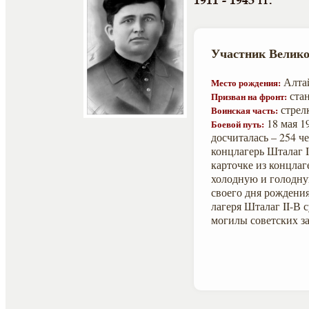
1911 - 1943 гг.
Участник Велико
Алтай
Место рождения:
стан
Призван на фронт:
стрелк
Воинская часть:
18 мая 1
Боевой путь:
досчиталась – 254 ч
концлагерь Шталаг II
карточке из концла
холодную и голодную
своего дня рождения
лагеря Шталаг II-В 
могилы советских з