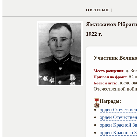
О ВЕТЕРАНЕ |
Ямлиханов Ибраги
1922 г.
Участник Велико
д. Зи
Место рождения:
Юрг
Призван на фронт:
после ок
Боевой путь:
Отечественной войн
Награды:
орден Отечествен
орден Отечествен
орден Красной Зв
орден Красного 