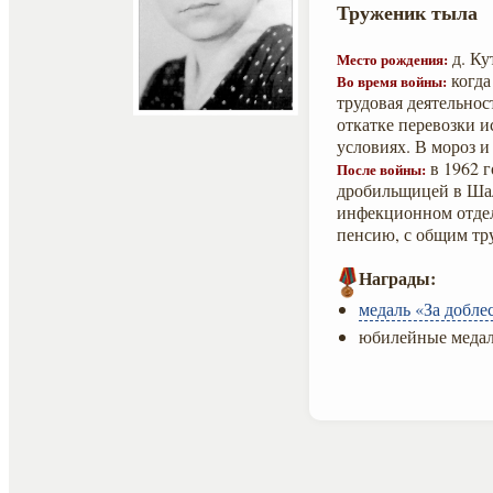
Труженик тыла
д. Ку
Место рождения:
когда
Во время войны:
трудовая деятельнос
откатке перевозки и
условиях. В мороз и
в 1962 г
После войны:
дробильщицей в Шал
инфекционном отдел
пенсию, с общим тр
Награды:
медаль «За добле
юбилейные медал