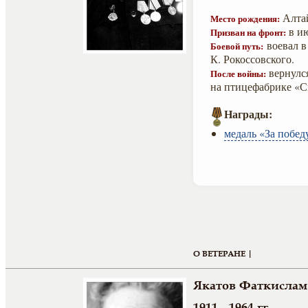
Алтай
Место рождения:
в ию
Призван на фронт:
воевал в
Боевой путь:
К. Рокоссовского.
вернулся
После войны:
на птицефабрике «С
Награды:
медаль «За побед
О ВЕТЕРАНЕ |
Якатов Фаткислам
1911 - 1964 гг.