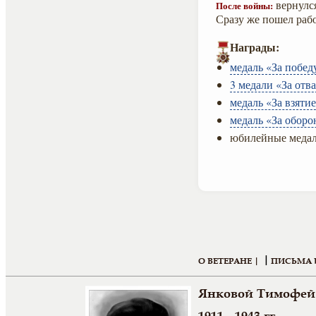
вернулся
После войны:
Сразу же пошел рабо
Награды:
медаль «За побед
3 медали «За отва
медаль «За взяти
медаль «За оборо
юбилейные медал
|
О ВЕТЕРАНЕ |
ПИСЬМА 
Янковой Тимофей