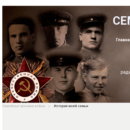
СЕ
Главна
рад
Семейные хроники войны
История моей семьи