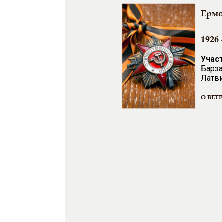
Ермо
1926 
Учас
Барза
Латви
О ВЕТ