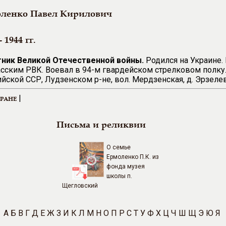
ленко Павел Кирилович
- 1944 гг.
тник Великой Отечественной войны.
Родился на Украине.
сским РВК. Воевал в 94-м гвардейском стрелковом полку.
йской ССР, Лудзенском р-не, вол. Мердзенская, д. Эрзелев
|
ЕРАНЕ
Письма и реликвии
О семье
Ермоленко П.К. из
фонда музея
школы п.
Щегловский
А
Б
В
Г
Д
Е
Ж
З
И
К
Л
М
Н
О
П
Р
С
Т
У
Ф
Х
Ц
Ч
Ш
Щ
Э
Ю
Я