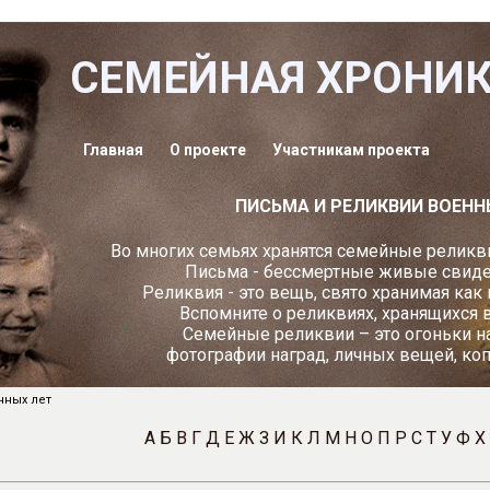
СЕМЕЙНАЯ ХРОНИ
Главная
О проекте
Участникам проекта
ПИСЬМА И РЕЛИКВИИ ВОЕНН
Во многих семьях хранятся семейные реликви
Письма - бессмертные живые свидет
Реликвия - это вещь, свято хранимая как
Вспомните о реликвиях, хранящихся 
Семейные реликвии – это огоньки н
фотографии наград, личных вещей, ко
нных лет
А
Б
В
Г
Д
Е
Ж
З
И
К
Л
М
Н
О
П
Р
С
Т
У
Ф
Х