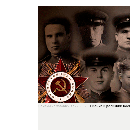
Семейные хроники войны
Письма и реликвии вое