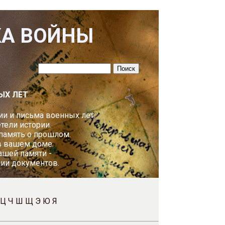
КА ВОЙНЫ
ЫХ ЛЕТ
и и письма военных лет.
ели истории.
 память о прошлом.
в вашем доме.
ашей памяти -
пии документов.
Ц
Ч
Ш
Щ
Э
Ю
Я