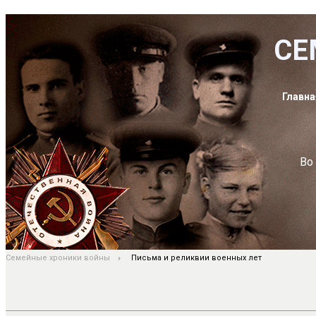
СЕ
Главна
Во
Семейные хроники войны
Письма и реликвии военных лет