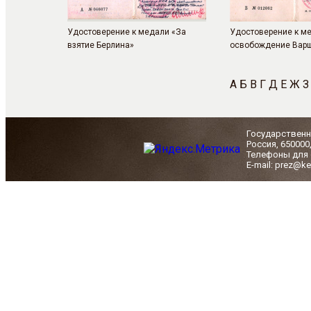
Удостоверение к медали «За
Удостоверение к м
взятие Берлина»
освобождение Вар
А
Б
В
Г
Д
Е
Ж
З
Государственн
Россия, 650000
Телефоны для с
E-mail: prez@ke