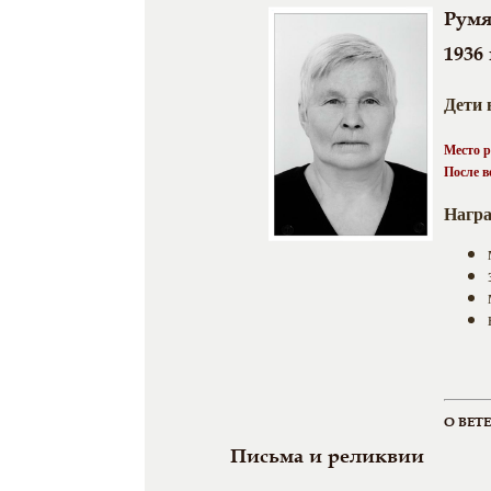
Румя
1936 
Дети
Место 
После 
Нагр
О ВЕТ
Письма и реликвии