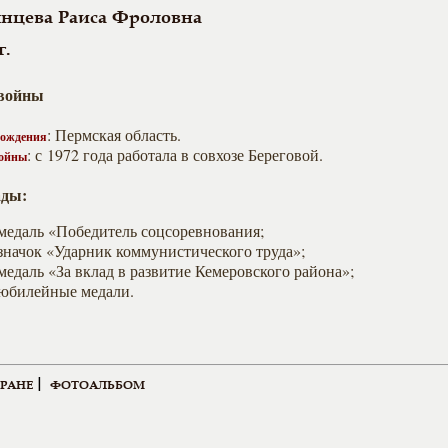
нцева Раиса Фроловна
г.
 войны
: Пермская область.
рождения
: с 1972 года работала в совхозе Береговой.
войны
ады:
медаль «Победитель соцсоревнования;
значок «Ударник коммунистического труда»;
медаль «За вклад в развитие Кемеровского района»;
юбилейные медали.
|
ЕРАНЕ
ФОТОАЛЬБОМ