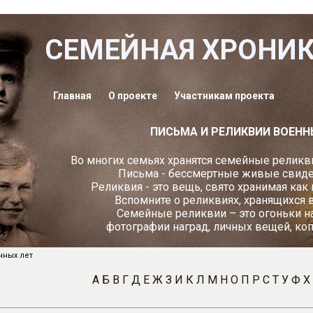
СЕМЕЙНАЯ ХРОНИ
Главная
О проекте
Участникам проекта
ПИСЬМА И РЕЛИКВИИ ВОЕНН
Во многих семьях хранятся семейные реликви
Письма - бессмертные живые свидет
Реликвия - это вещь, свято хранимая как
Вспомните о реликвиях, хранящихся 
Семейные реликвии – это огоньки н
фотографии наград, личных вещей, ко
нных лет
А
Б
В
Г
Д
Е
Ж
З
И
К
Л
М
Н
О
П
Р
С
Т
У
Ф
Х