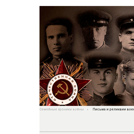
Семейные хроники войны
Письма и реликвии вое