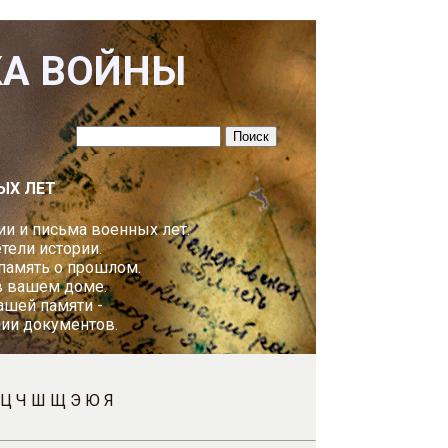
КА ВОЙНЫ
ЫХ ЛЕТ
и и письма военных лет.
ели истории.
 память о прошлом.
в вашем доме.
ашей памяти -
пии документов.
Ц
Ч
Ш
Щ
Э
Ю
Я