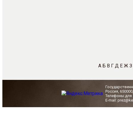
А
Б
В
Г
Д
Е
Ж
З
Государственн
Россия, 650000
Телефоны для с
E-mail: prez@ke