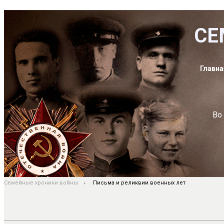
СЕ
Главна
Во
Семейные хроники войны
Письма и реликвии военных лет