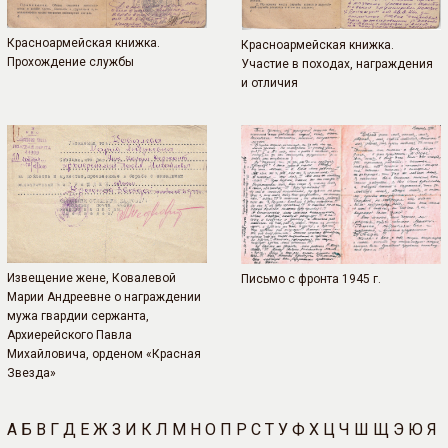
Красноармейская книжка.
Красноармейская книжка.
Прохождение службы
Участие в походах, награждения
и отличия
Извещение жене, Ковалевой
Письмо с фронта 1945 г.
Марии Андреевне о награждении
мужа гвардии сержанта,
Архиерейского Павла
Михайловича, орденом «Красная
Звезда»
А
Б
В
Г
Д
Е
Ж
З
И
К
Л
М
Н
О
П
Р
С
Т
У
Ф
Х
Ц
Ч
Ш
Щ
Э
Ю
Я