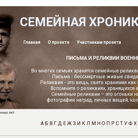
СЕМЕЙНАЯ ХРОНИ
Главная
О проекте
Участникам проекта
ПИСЬМА И РЕЛИКВИИ ВОЕНН
Во многих семьях хранятся семейные реликви
Письма - бессмертные живые свидет
Реликвия - это вещь, свято хранимая как
Вспомните о реликвиях, хранящихся 
Семейные реликвии – это огоньки н
фотографии наград, личных вещей, ко
нных лет
А
Б
В
Г
Д
Е
Ж
З
И
К
Л
М
Н
О
П
Р
С
Т
У
Ф
Х