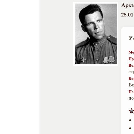
Архи
28.01
У
Ме
Пр
Во
ст
Бо
Во
По
по