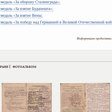
медаль «За оборону Сталинграда»;
медаль «За взятие Будапешта»;
медаль «За взятие Вены;
медаль «За победу над Германией в Великой Отечественной войн
Информацию предоставил
|
ЕРАНЕ
ФОТОАЛЬБОМ