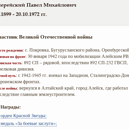
ерейский Павел Михайлович
.1899 - 20.10.1972 гг.
частник Великой Отечественной войны
: с. Покровка, Бугурусланского района, Оренбургской
сто рождения
: 30 января 1942 года по мобилизации Алейским РВ
изван на фронт
: 892 СП – рядовой, впоследствии 892 СП-232 ГВСП, 
инская часть
релковая дивизия.
: с 1942-1945 гг. воевал на Западном, Сталинградско-До
евой путь
ронежском фронтах.
: вернулся в Алтайский край, город Алейск, где работал
сле войны
следствие главным землеустроителем.
Награды:
орден Красной Звезды;
медаль «За боевые заслуги»;