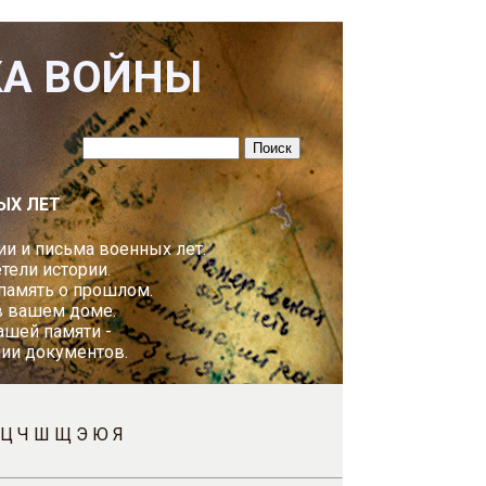
КА ВОЙНЫ
ЫХ ЛЕТ
и и письма военных лет.
ели истории.
 память о прошлом.
в вашем доме.
ашей памяти -
пии документов.
Ц
Ч
Ш
Щ
Э
Ю
Я