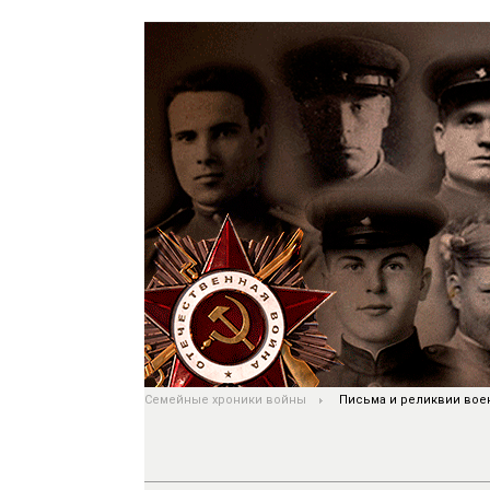
Семейные хроники войны
Письма и реликвии вое