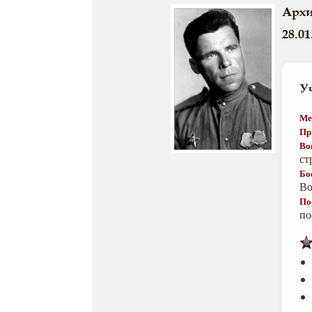
Архи
28.01
У
Ме
Пр
Во
ст
Бо
Во
По
по