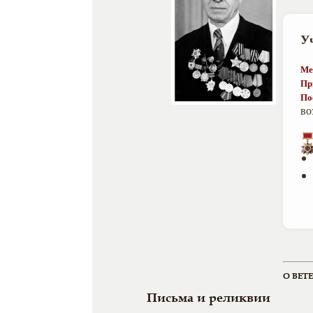
У
Ме
Пр
По
во
О ВЕТ
Письма и реликвии