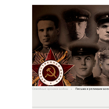
Семейные хроники войны
Письма и реликвии вое