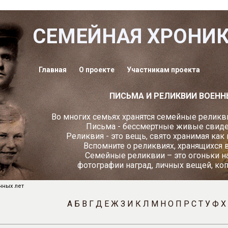
СЕМЕЙНАЯ ХРОНИ
Главная
О проекте
Участникам проекта
ПИСЬМА И РЕЛИКВИИ ВОЕНН
Во многих семьях хранятся семейные реликви
Письма - бессмертные живые свидет
Реликвия - это вещь, свято хранимая как
Вспомните о реликвиях, хранящихся 
Семейные реликвии – это огоньки н
фотографии наград, личных вещей, ко
нных лет
А
Б
В
Г
Д
Е
Ж
З
И
К
Л
М
Н
О
П
Р
С
Т
У
Ф
Х