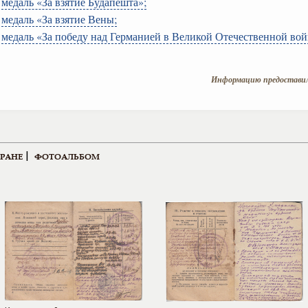
медаль «За взятие Будапешта»;
медаль «За взятие Вены;
медаль «За победу над Германией в Великой Отечественной войн
Информацию предоставил
|
ЕРАНЕ
ФОТОАЛЬБОМ