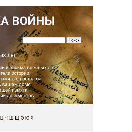
КА ВОЙНЫ
ЫХ ЛЕТ
и и письма военных лет.
ели истории.
 память о прошлом.
в вашем доме.
ашей памяти -
пии документов.
Ц
Ч
Ш
Щ
Э
Ю
Я