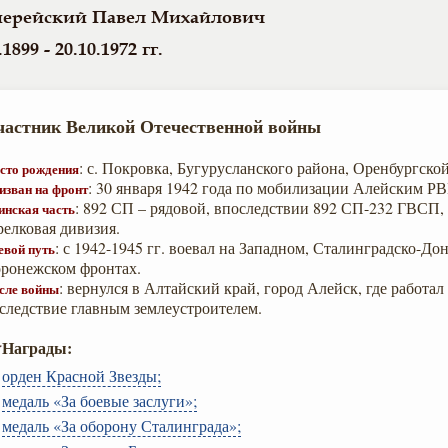
ерейский Павел Михайлович
.1899 - 20.10.1972 гг.
частник Великой Отечественной войны
: с. Покровка, Бугурусланского района, Оренбургской
сто рождения
: 30 января 1942 года по мобилизации Алейским РВ
изван на фронт
: 892 СП – рядовой, впоследствии 892 СП-232 ГВСП, 
инская часть
релковая дивизия.
: с 1942-1945 гг. воевал на Западном, Сталинградско-До
евой путь
ронежском фронтах.
: вернулся в Алтайский край, город Алейск, где работал
сле войны
следствие главным землеустроителем.
Награды:
орден Красной Звезды;
медаль «За боевые заслуги»;
медаль «За оборону Сталинграда»;