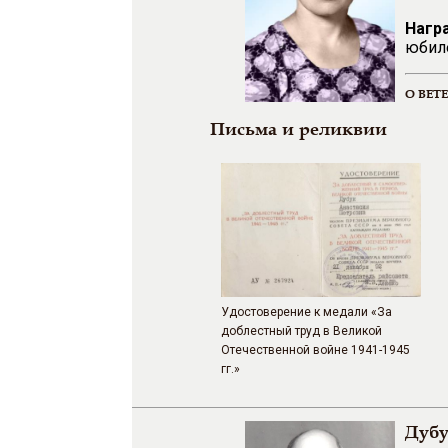
Нагр
юбил
О ВЕТ
Письма и реликвии
Удостоверение к медали «За
доблестный труд в Великой
Отечественной войне 1941-1945
гг.»
Дубу