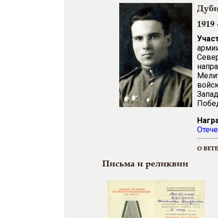
Дуб
1919 
Учас
армии
Север
напра
Мелит
войск
Запад
Побед
Нагр
Отече
О ВЕТ
Письма и реликвии