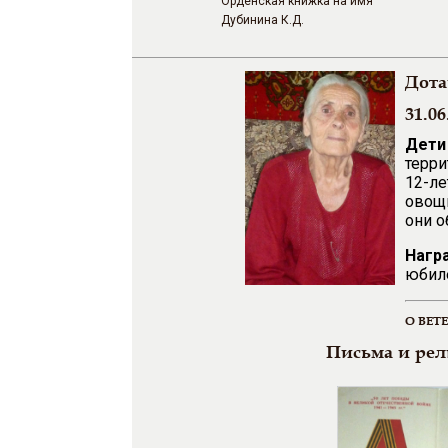
Орденская книжка на имя
Дубинина К.Д.
Дота
31.06
Дети
терри
12-ле
овощи
они о
Нагр
юбил
О ВЕТ
Письма и ре