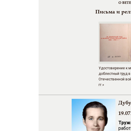
О ВЕТ
Письма и ре
Удостоверение к 
доблестный труд в
Отечественной вой
гг.»
Дубу
19.07
Труж
работ