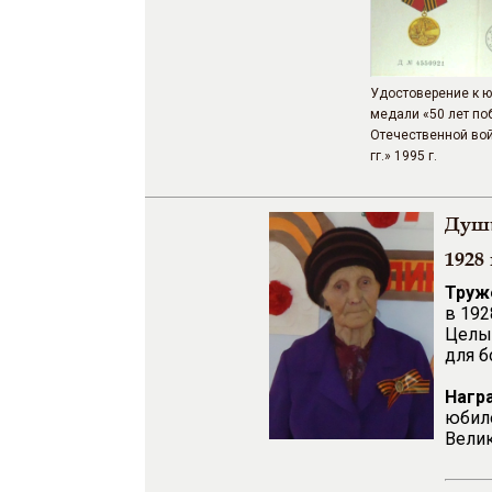
Удостоверение к 
медали «50 лет по
Отечественной вой
гг.» 1995 г.
Души
1928 
Труж
в 192
Целый
для б
Нагр
юбил
Велик