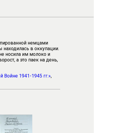
упированной немцами
ы находилась в оккупации.
не носила им молоко и
орост, а это паек на день,
 Войне 1941-1945 гг.»
,