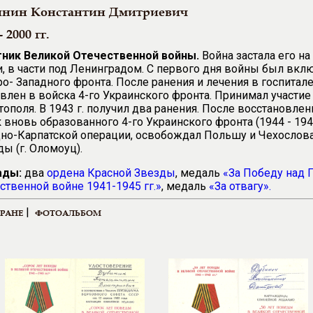
инин Константин Дмитриевич
- 2000 гг.
тник Великой Отечественной войны.
Война застала его н
, в части под Ленинградом. С первого дня войны был вклю
о- Западного фронта. После ранения и лечения в госпитале
влен в войска 4-го Украинского фронта. Принимал участи
ополя. В 1943 г. получил два ранения. После восстановлен
 вновь образованного 4-го Украинского фронта (1944 - 1945
но-Карпатской операции, освобождал Польшу и Чехослова
ы (г. Оломоуц).
ады:
два
ордена Красной Звезды
, медаль
«За Победу над 
ственной войне 1941-1945 гг.»
, медаль
«За отвагу».
|
ЕРАНЕ
ФОТОАЛЬБОМ