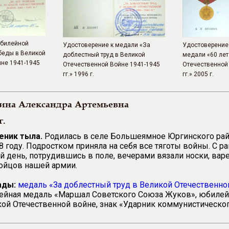
юбилейной
Удостоверение к медали «За
Удостоверение
беды в Великой
доблестный труд в Великой
медали «60 лет
не 1941-1945
Отечественной Войне 1941-1945
Отечественной
гг.» 1996 г.
гг.» 2005 г.
на Александра Артемьевна
г.
еник тыла.
Родилась в селе Большеямное Юргинского рай
8 году. Подростком приняла на себя все тяготы войны. С ра
 день, потрудившись в поле, вечерами вязали носки, вар
ойцов нашей армии.
ады:
медаль «За доблестный труд в Великой Отечественной
ейная медаль «Маршал Советского Союза Жуков», юбилей
ой Отечественной войне, знак «Ударник коммунистическог