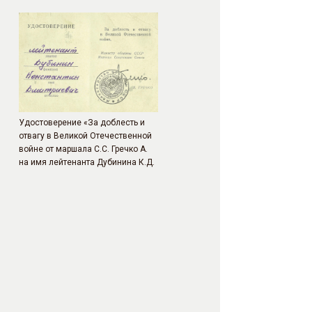
Удостоверение «За доблесть и
отвагу в Великой Отечественной
войне от маршала С.С. Гречко А.
на имя лейтенанта Дубинина К.Д.