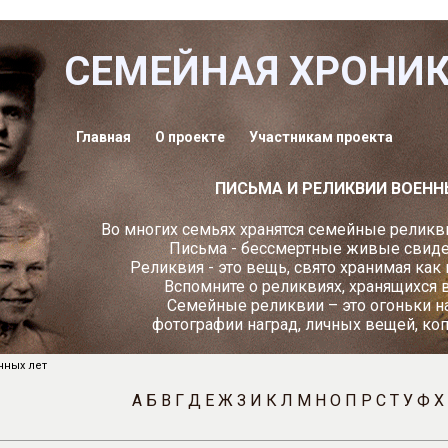
СЕМЕЙНАЯ ХРОНИ
Главная
О проекте
Участникам проекта
ПИСЬМА И РЕЛИКВИИ ВОЕНН
Во многих семьях хранятся семейные реликви
Письма - бессмертные живые свидет
Реликвия - это вещь, свято хранимая как
Вспомните о реликвиях, хранящихся 
Семейные реликвии – это огоньки н
фотографии наград, личных вещей, ко
нных лет
А
Б
В
Г
Д
Е
Ж
З
И
К
Л
М
Н
О
П
Р
С
Т
У
Ф
Х