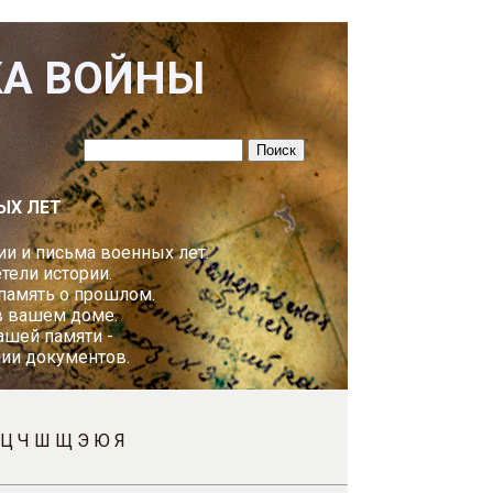
КА ВОЙНЫ
ЫХ ЛЕТ
и и письма военных лет.
ели истории.
 память о прошлом.
в вашем доме.
ашей памяти -
пии документов.
Ц
Ч
Ш
Щ
Э
Ю
Я