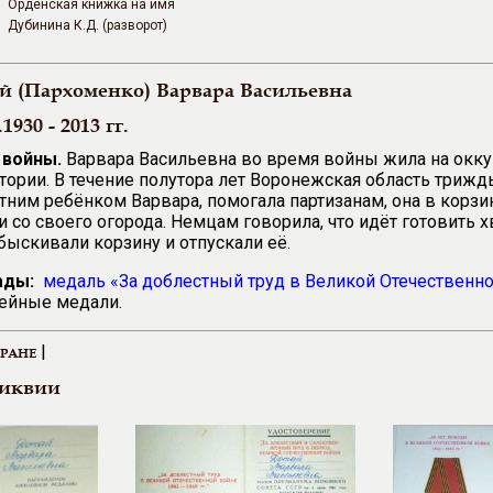
Орденская книжка на имя
Дубинина К.Д. (разворот)
й (Пархоменко) Варвара Васильевна
.1930 - 2013 гг.
 войны.
Варвара Васильевна во время войны жила на окк
тории. В течение полутора лет Воронежская область трижд
тним ребёнком Варвара, помогала партизанам, она в корзи
 со своего огорода. Немцам говорила, что идёт готовить хв
быскивали корзину и отпускали её.
ады:
медаль «За доблестный труд в Великой Отечественной
ейные медали.
|
ЕРАНЕ
ликвии